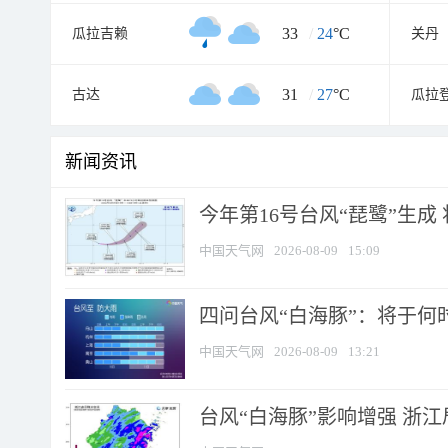
33
/
24
°C
瓜拉吉赖
关丹
31
/
27
°C
古达
瓜拉
新闻资讯
今年第16号台风“琵鹭”生成 
中国天气网
2026-08-09
15:09
四问台风“白海豚”：将于何时
中国天气网
2026-08-09
13:21
台风“白海豚”影响增强 浙江