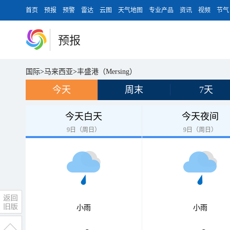
首页
预报
预警
雷达
云图
天气地图
专业产品
资讯
视频
节气
预报
国际
>
马来西亚
>
丰盛港（Mersing）
今天
周末
7天
今天白天
今天夜间
9日（周日）
9日（周日）
小雨
小雨