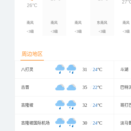
27°
26°C
南风
南风
南风
东南风
南风
<3级
<3级
<3级
<3级
<3级
周边地区
31
/
24
°C
八打灵
斗湖
35
/
22
°C
古晋
巴特
32
/
24
°C
吉隆坡
哥打
30
/
24
°C
吉隆坡国际机场
淡马