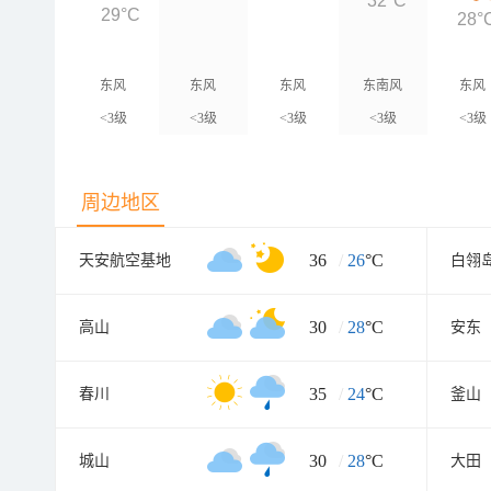
32°C
29°C
28°
东风
东风
东风
东南风
东风
<3级
<3级
<3级
<3级
<3级
周边地区
36
/
26
°C
天安航空基地
白翎
30
/
28
°C
高山
安东
35
/
24
°C
春川
釜山
30
/
28
°C
城山
大田