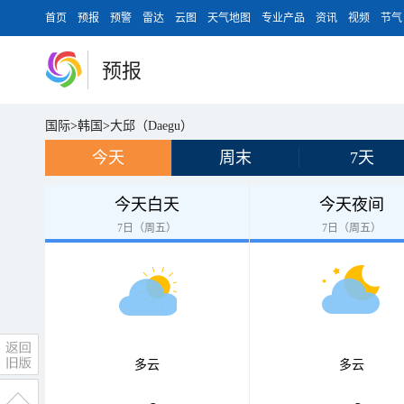
首页
预报
预警
雷达
云图
天气地图
专业产品
资讯
视频
节气
预报
国际
>
韩国
>
大邱（Daegu）
今天
周末
7天
今天白天
今天夜间
7日（周五）
7日（周五）
多云
多云