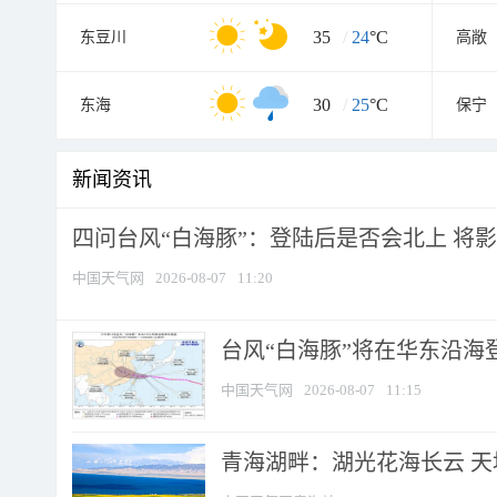
35
/
24
°C
东豆川
高敞
30
/
25
°C
东海
保宁
新闻资讯
四问台风“白海豚”：登陆后是否会北上 将影响
中国天气网
2026-08-07
11:20
台风“白海豚”将在华东沿海
中国天气网
2026-08-07
11:15
青海湖畔：湖光花海长云 