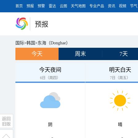
首页
预报
预警
雷达
云图
天气地图
专业产品
资讯
视频
节气
预报
国际
>
韩国
>
东海（Donghae）
今天
周末
7天
今天夜间
明天白天
6日（周四）
7日（周五）
阴
晴