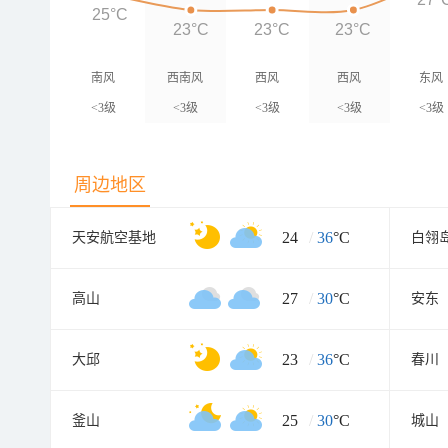
25°C
23°C
23°C
23°C
南风
西南风
西风
西风
东风
<3级
<3级
<3级
<3级
<3级
周边地区
24
/
36
°C
天安航空基地
白翎
27
/
30
°C
高山
安东
23
/
36
°C
大邱
春川
25
/
30
°C
釜山
城山