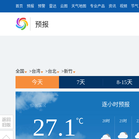
首页
预报
预警
雷达
云图
天气地图
专业产品
资讯
视频
节气
预报
全国
>
台湾
>
台北
>
新竹
今天
7天
8-15天
逐小时预报
02:00
实况
27.1
℃
20时
21时
2