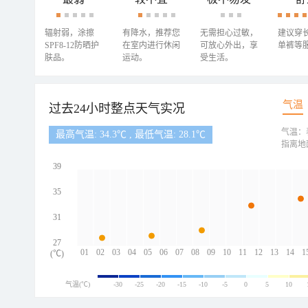
辐射弱，涂擦
有降水，推荐您
无需担心过敏，
建议穿
SPF8-12防晒护
在室内进行休闲
可放心外出，享
单裤等
肤品。
运动。
受生活。
气温
过去24小时整点天气实况
气温：
最高气温: 34.3℃ , 最低气温: 28.1℃
指离地
39
35
31
27
01
02
03
04
05
06
07
08
09
10
11
12
13
14
1
(℃)
气温(℃)
-30
-25
-20
-15
-10
-5
0
5
10