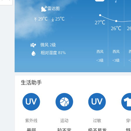
雷达图
29℃
25℃
27℃
26℃
2
微风 2级
西风
西风
相对湿度
81%
<3级
<3级
<
生活助手
紫外线
运动
过敏
穿
最弱
较不宜
极不易发
舒