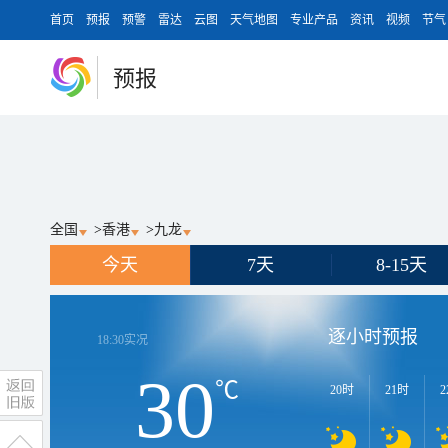
首页
预报
预警
雷达
云图
天气地图
专业产品
资讯
视频
节气
预报
全国
>
香港
>
九龙
今天
7天
8-15天
逐小时预报
18:30
实况
30
℃
20时
21时
2