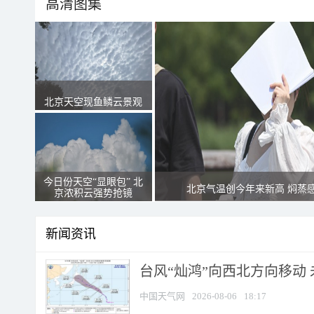
高清图集
北京天空现鱼鳞云景观
今日份天空“显眼包” 北
北京气温创今年来新高 焖蒸
京浓积云强势抢镜
新闻资讯
台风“灿鸿”向西北方向移动
中国天气网
2026-08-06
18:17