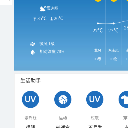
雷达图
35℃
26℃
2
27℃
27℃
微风 1级
北风
东南风
相对湿度
78%
<3级
<3级
<
生活助手
紫外线
运动
过敏
穿
很强
较适宜
不易发