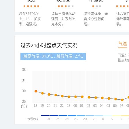
涂擦SPF20以
请适当降低运动
除特殊体质，无
适合穿
上，PA++护肤
强度，并及时补
需担心过敏问
薄外套
品，避强光。
充水分。
题。
装。
气温
过去24小时整点天气实况
气温：
最高气温: 34.3℃ , 最低气温: 27℃
指离地
38
34
30
26
18
19
20
21
22
23
00
01
02
03
04
05
06
07
0
(℃)
气温(℃)
-30
-25
-20
-15
-10
-5
0
5
10