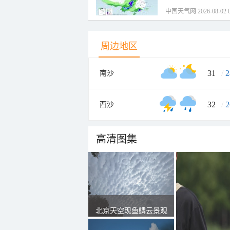
中国天气网 2026-08-02 0
周边地区
31
/
2
南沙
32
/
2
西沙
高清图集
北京天空现鱼鳞云景观