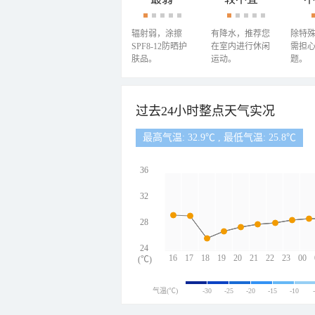
辐射弱，涂擦
有降水，推荐您
除特
SPF8-12防晒护
在室内进行休闲
需担
肤品。
运动。
题。
过去24小时整点天气实况
最高气温: 32.9℃ , 最低气温: 25.8℃
36
32
28
24
16
17
18
19
20
21
22
23
00
(℃)
气温(℃)
-30
-25
-20
-15
-10