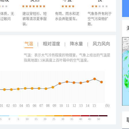
殊体质，无
建议穿短衫、短
有雨，雨水和泥
气象条件有利于
心过敏问
裤等清凉夏季服
水会弄脏爱车。
空气污染物扩
装。
散。
气温
相对湿度
降水量
风力风向
气温：表示大气冷热程度的物理量，气象上给出的气温是
指离地面1.5米高度上百叶箱中的空气温度。
(h)
01
02
03
04
05
06
07
08
09
10
11
12
13
14
15
-5
0
5
10
15
20
25
30
35
40
45
50