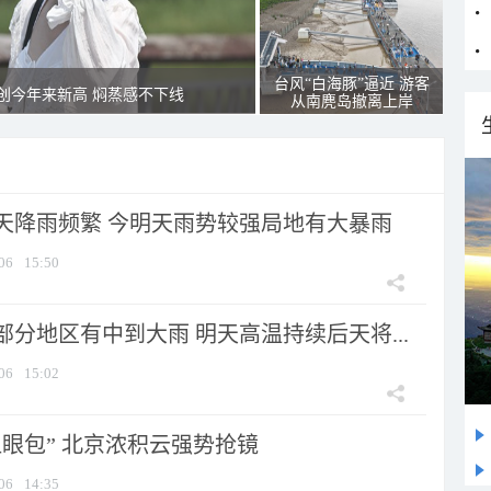
台风“白海豚”逼近 游客
创今年来新高 焖蒸感不下线
从南麂岛撤离上岸
天降雨频繁 今明天雨势较强局地有大暴雨
06
15:50
分地区有中到大雨 明天高温持续后天将...
06
15:02
显眼包” 北京浓积云强势抢镜
06
14:35