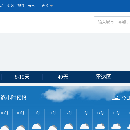
品
资讯
视频
节气
更多
8-15天
40天
雷达图
逐小时预报
今
08时
09时
10时
11时
12时
13时
14时
15时