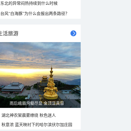
东北的异常闷热持续到什么时候
台风“白海豚”为什么会报出两条路径？
生活旅游
山水扇面：秋红点缀颐和园西堤
湖北神农架晨雾缭绕 秋色迷人
秋意浓 蓝天映衬下的哈尔滨伏尔加庄园