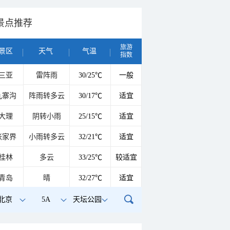
景点推荐
旅游
景区
天气
气温
指数
三亚
雷阵雨
30/25℃
一般
九寨沟
阵雨转多云
30/17℃
适宜
大理
阴转小雨
25/15℃
适宜
张家界
小雨转多云
32/21℃
适宜
桂林
多云
33/25℃
较适宜
青岛
晴
32/27℃
适宜
北京
5A
天坛公园