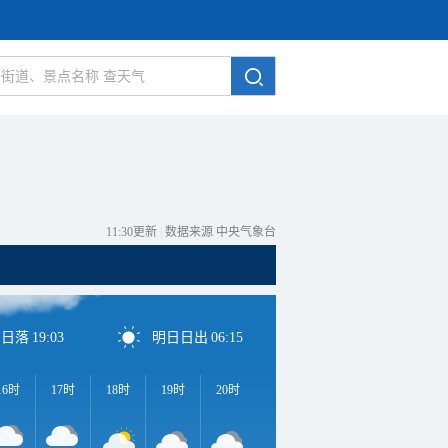
11:30更新
|
数据来源 中央气象台
日日落
19:03
明日日出
06:15
16时
17时
18时
19时
20时
21时
22时
23时
0