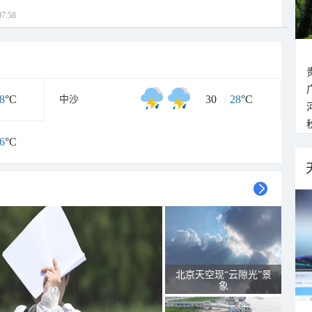
7:58
8
°C
30
/
28
°C
中沙
6
°C
北京天空现“云隙光”景
象