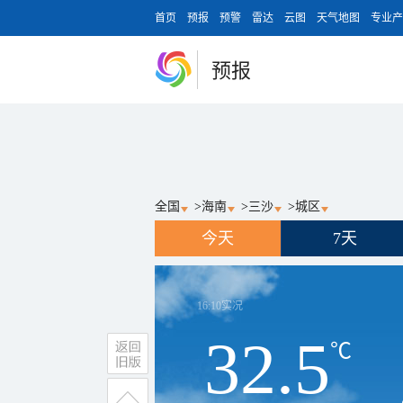
首页
预报
预警
雷达
云图
天气地图
专业产
预报
全国
>
海南
>
三沙
>
城区
今天
7天
16:10
实况
32.5
℃