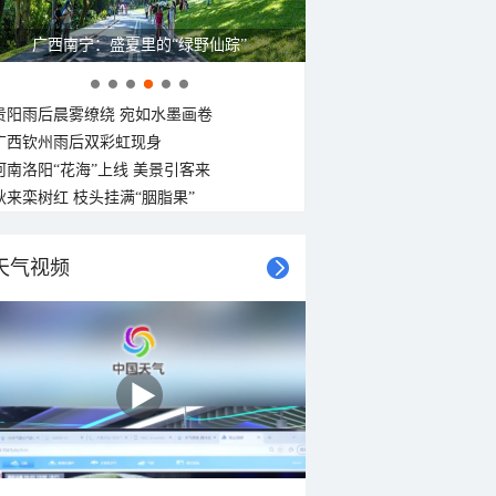
呼伦贝尔草原 藏着最治愈的蓝天白云
贵阳雨后晨雾缭绕 宛如水墨画卷
广西钦州雨后双彩虹现身
河南洛阳“花海”上线 美景引客来
秋来栾树红 枝头挂满“胭脂果”
天气视频