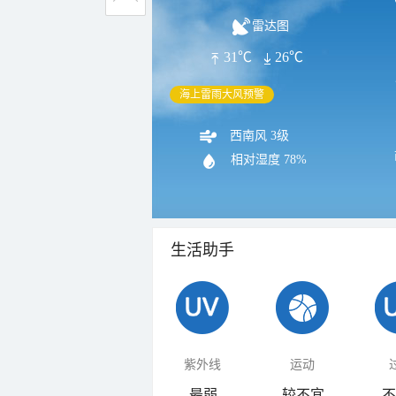
雷达图
31℃
26℃
海上雷雨大风预警
西南风 3级
相对湿度
78%
生活助手
紫外线
运动
最弱
较不宜
不