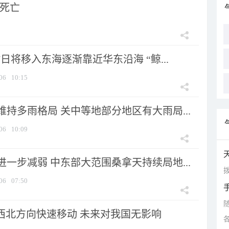
人死亡
7日将移入东海逐渐靠近华东沿海 “鲸...
06
10:15
持多雨格局 关中等地部分地区有大雨局...
06
10:09
一步减弱 中东部大范围桑拿天持续局地...
拨
06
07:50
向西北方向快速移动 未来对我国无影响