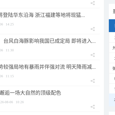
将登陆华东沿海 浙江福建等地将现猛...
06
14:25
台风白海豚影响我国已成定局 即将进入...
06
11:30
较强局地有暴雨并伴强对流 明天降雨减...
06
11:15
 邂逅一场大自然的顶级配色
26-08-06
10:26