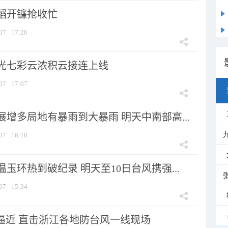
稻开镰抢收忙
07
17:26
光七彩云浓积云接连上线
07
17:07
增多局地有暴雨到大暴雨 明天中南部高...
07
16:10
玉环热到破纪录 明天至10日台风携强...
07
15:34
”逼近 直击浙江各地防台风一线现场