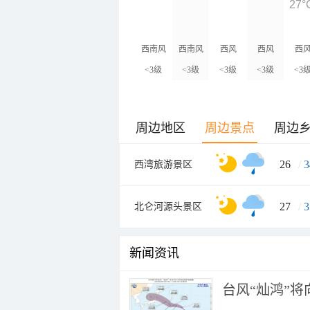
27°
西南风
西南风
西风
西风
西
<3级
<3级
<3级
<3级
<3
周边地区
周边景点
周边
26
/
3
西湾旅游景区
27
/
3
北仑河源头景区
新闻资讯
台风“灿鸿”