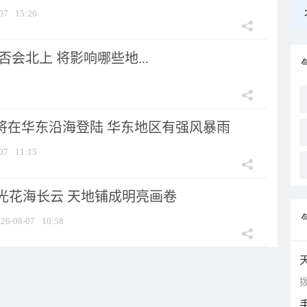
07
15:26
会北上 将影响哪些地...
”将在华东沿海登陆 华东地区有强风暴雨
07
11:15
光花海长云 天地铺成明亮画卷
26-08-07
10:58
拨