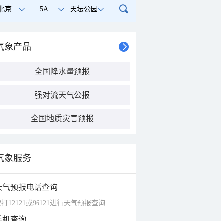
北京
5A
天坛公园
气象产品
全国降水量预报
强对流天气公报
全国地质灾害预报
气象服务
天气预报电话查询
打12121或96121进行天气预报查询
手机查询