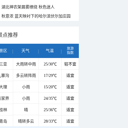
湖北神农架晨雾缭绕 秋色迷人
秋意浓 蓝天映衬下的哈尔滨伏尔加庄园
景点推荐
旅游
景区
天气
气温
指数
三亚
大雨转中雨
25/30℃
较不宜
九寨沟
多云转阵雨
17/29℃
适宜
大理
小雨
15/20℃
适宜
张家界
小雨
24/35℃
适宜
桂林
晴
25/36℃
适宜
青岛
晴转多云
28/33℃
适宜