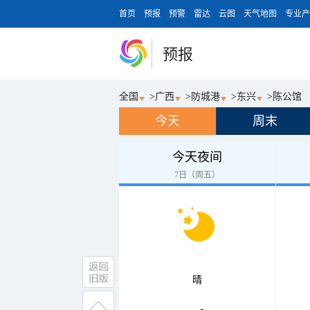
首页
预报
预警
雷达
云图
天气地图
专业产
预报
全国
>
广西
>
防城港
>
东兴
>
陈公馆
今天
周末
今天夜间
7日（周五）
晴