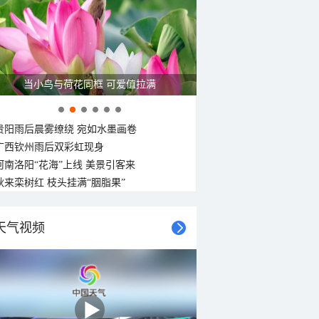
当小鸟与荷花同框 可爱值拉满
贵阳雨后晨雾缭绕 宛如水墨画卷
广西钦州雨后双彩虹现身
河南洛阳“花海”上线 美景引客来
秋来栾树红 枝头挂满“胭脂果”
天气视频