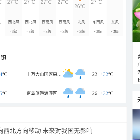
C
27°C
27°C
27°C
27°C
27°C
26°C
风
西北风
西北风
西南风
西南风
北风
东南风
东风
级
<3级
<3级
<3级
<3级
<3级
<3级
<3级
乡镇
4
°C
22
/
32
°C
十万大山国家森林公园
5
°C
26
/
32
°C
京岛旅游渡假区
将向西北方向移动 未来对我国无影响