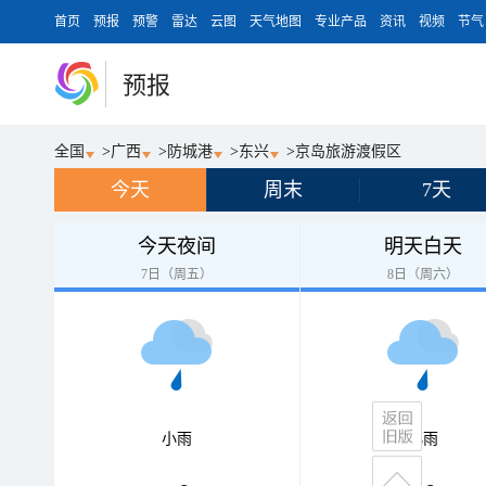
首页
预报
预警
雷达
云图
天气地图
专业产品
资讯
视频
节气
预报
全国
>
广西
>
防城港
>
东兴
>
京岛旅游渡假区
今天
周末
7天
今天夜间
明天白天
7日（周五）
8日（周六）
小雨
小雨