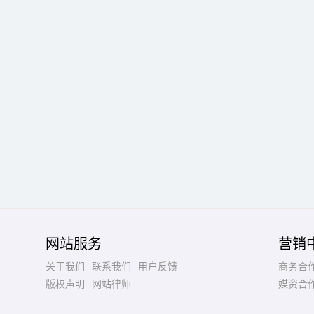
网站服务
营销
关于我们
联系我们
用户反馈
商务合
版权声明
网站律师
媒资合