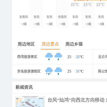
22°C
22°C
22°C
东南风
东风
东风
东南风
东风
东风
东风
<3级
<3级
<3级
<3级
<3级
<3级
<3级
周边地区
周边景点
周边乡镇
25
/
32
°C
西湾旅游景区
北仑
25
/
31
°C
京岛旅游渡假区
陈公
新闻资讯
台风“灿鸿”向西北方向移动