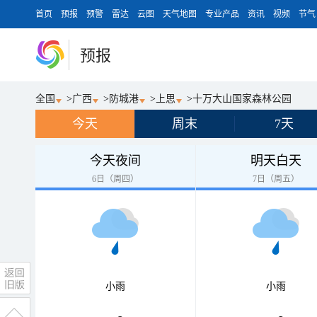
首页
预报
预警
雷达
云图
天气地图
专业产品
资讯
视频
节气
预报
全国
>
广西
>
防城港
>
上思
>
十万大山国家森林公园
今天
周末
7天
今天夜间
明天白天
6日（周四）
7日（周五）
小雨
小雨