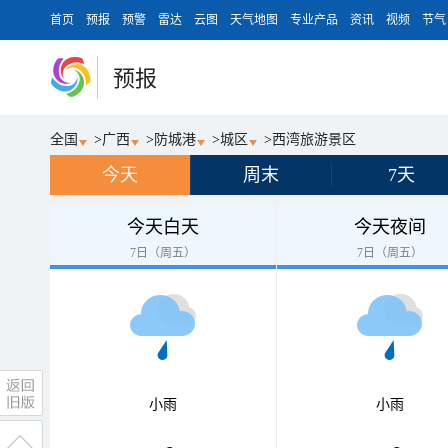
首页
预报
预警
雷达
云图
天气地图
专业产品
资讯
视频
节气
预报
全国
>
广西
>
防城港
>
城区
>
西湾旅游景区
今天
周末
7天
今天白天
今天夜间
7日（周五）
7日（周五）
小雨
小雨