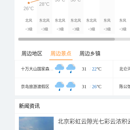
28°C
26°C
北风
东北风
东北风
东北风
东北风
东风
东风
<3级
<3级
<3级
<3级
<3级
<3级
<3级
周边地区
周边景点
周边乡镇
31
/
22
°C
十万大山国家森林公园
北仑
31
/
26
°C
京岛旅游渡假区
陈公
新闻资讯
北京彩虹云隙光七彩云浓积