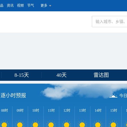
品
资讯
视频
节气
更多
8-15天
40天
雷达图
逐小时预报
今
08时
09时
10时
11时
12时
13时
14时
15时