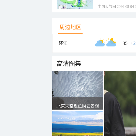
中国天气网 2026-08-04 0
周边地区
35
/
2
环江
高清图集
北京天空现鱼鳞云景观