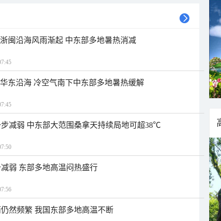
近浙闽沿海风雨渐起 中东部多地暑热消减
7:45
近华东沿海 冷空气南下中东部多地暑热缓解
7:45
步减弱 中东部大范围桑拿天持续局地可超38℃
7:50
减弱 东部多地高温闷热盛行
7:56
仍然频繁 我国东部多地高温不断