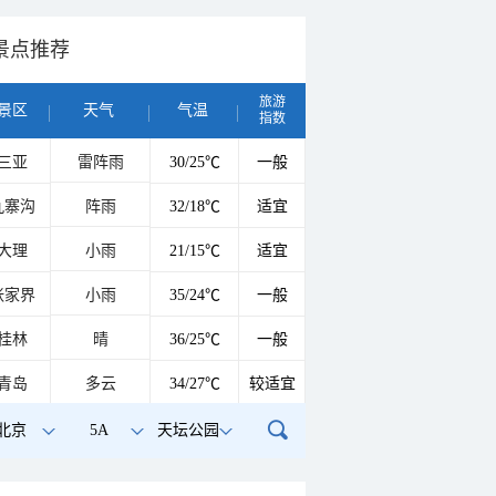
景点推荐
旅游
景区
天气
气温
指数
三亚
雷阵雨
30/25℃
一般
九寨沟
阵雨
32/18℃
适宜
大理
小雨
21/15℃
适宜
张家界
小雨
35/24℃
一般
桂林
晴
36/25℃
一般
青岛
多云
34/27℃
较适宜
北京
5A
天坛公园