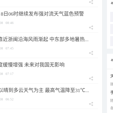
月8日06时继续发布强对流天气蓝色预警
08
08:46
靠近浙闽沿海风雨渐起 中东部多地暑热...
08
07:45
强度缓慢增强 未来对我国无影响
08
07:17
拨
晴到多云天气为主 最高气温降至31℃...
08
06:52