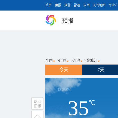
首页
预报
预警
雷达
云图
天气地图
专业产
预报
全国
>
广西
>
河池
>
金城江
今天
7天
15:00
实况
35
℃