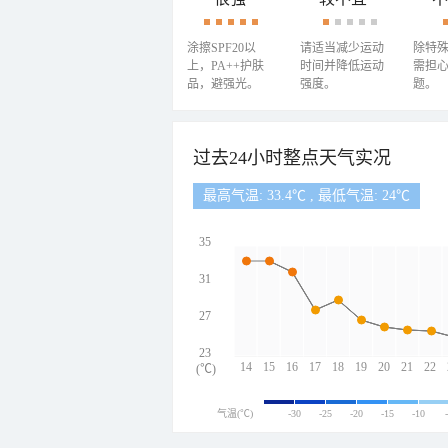
涂擦SPF20以
请适当减少运动
除特
上，PA++护肤
时间并降低运动
需担
品，避强光。
强度。
题。
过去24小时整点天气实况
最高气温: 33.4℃ , 最低气温: 24℃
35
31
27
23
14
15
16
17
18
19
20
21
22
(℃)
气温(℃)
-30
-25
-20
-15
-10