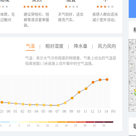
殊体质，无
建议穿短衫、短
天气较好，适合
易感人群应适当
心过敏问
裤等清凉夏季服
擦洗汽车。
减少室外活动。
装。
气温
相对湿度
降水量
风力风向
气温：表示大气冷热程度的物理量，气象上给出的气温是
指离地面1.5米高度上百叶箱中的空气温度。
(h)
23
00
01
02
03
04
05
06
07
08
09
10
11
12
13
14
-5
0
5
10
15
20
25
30
35
40
45
50