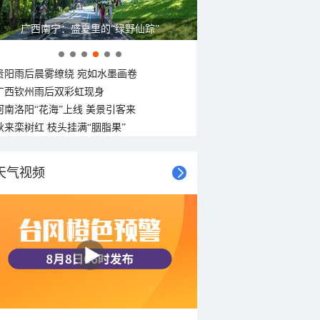
广西南宁：盛夏里的“绿野仙踪”
贵阳雨后晨雾缭绕 宛如水墨画卷
广西钦州雨后双彩虹现身
河南洛阳“花海”上线 美景引客来
秋来栾树红 枝头挂满“胭脂果”
天气视频