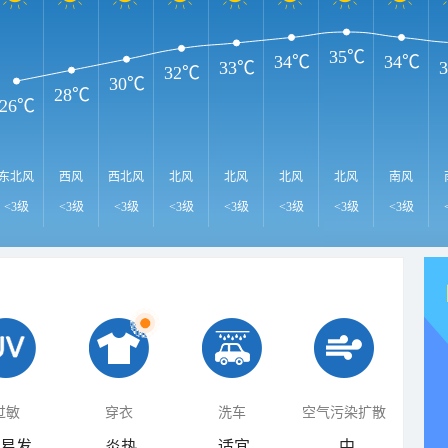
35℃
34℃
34℃
33℃
32℃
30℃
28℃
26℃
东北风
西风
西北风
北风
北风
北风
北风
南风
<3级
<3级
<3级
<3级
<3级
<3级
<3级
<3级
过敏
穿衣
洗车
空气污染扩散
易发
炎热
适宜
中