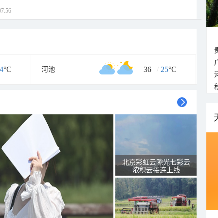
7:56
4
°C
36
/
25
°C
河池
北京彩虹云隙光七彩云
浓积云接连上线