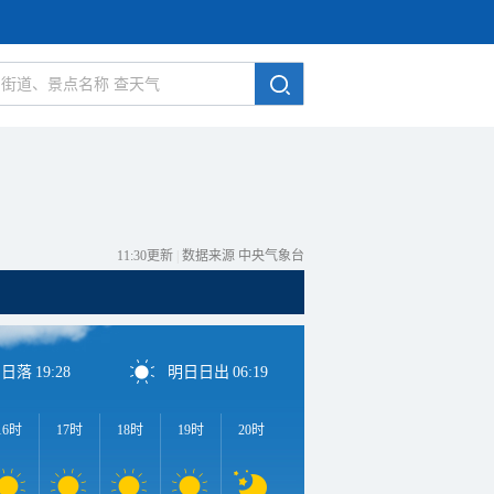
11:30更新
|
数据来源 中央气象台
日日落
19:28
明日日出
06:19
16时
17时
18时
19时
20时
21时
22时
23时
0