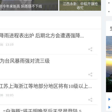
江西永新：中稻开镰抢
创今年来新高 焖蒸感不下线
收忙
 降雨进程表出炉 后期北方会遭遇强降...
08
13:19
为台风暴雨强对流三级
苏上海浙江等地部分地区将有10级以上...
08
10:05
“白海豚”将于明晚至后天早晨登陆 5...