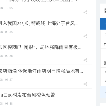
08
10:05
进入我国24小时警戒线 上海处于台风...
08
09:55
眼区模糊已“闭眼”，局地强降雨具有极...
08
09:28
来势汹汹 今起浙江雨势明显增强局地有...
08
08:57
8日06时发布台风橙色预警
08
08:48