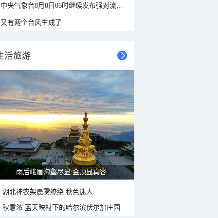
中央气象台8月8日06时继续发布强对流天气蓝色预警
又有两个台风生成了
生活旅游
雨后峨眉沟壑尽显 金顶显真容
湖北神农架晨雾缭绕 秋色迷人
秋意浓 蓝天映衬下的哈尔滨伏尔加庄园