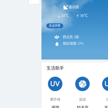
雷达图
24℃
36℃
高温预警
西北风 2级
相对湿度
52%
生活助手
紫外线
运动
很强
较不宜
不