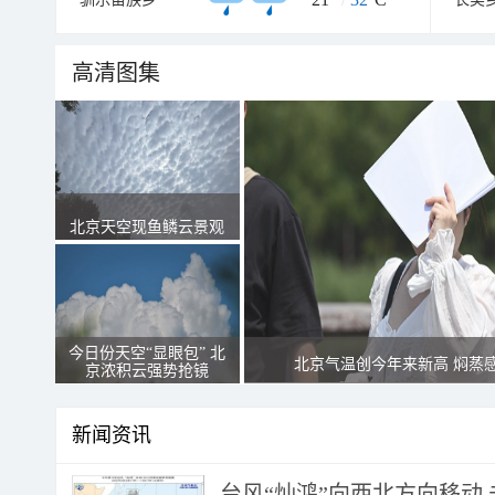
高清图集
北京天空现鱼鳞云景观
今日份天空“显眼包” 北
北京气温创今年来新高 焖蒸
京浓积云强势抢镜
新闻资讯
台风“灿鸿”向西北方向移动