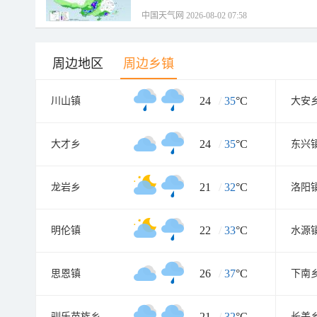
中国天气网 2026-08-02 07:58
周边地区
周边乡镇
24
/
35
°C
川山镇
大安
24
/
35
°C
大才乡
东兴
21
/
32
°C
龙岩乡
洛阳
22
/
33
°C
明伦镇
水源
26
/
37
°C
思恩镇
下南
21
/
32
°C
驯乐苗族乡
长美