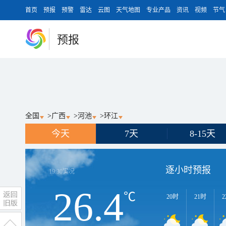
首页
预报
预警
雷达
云图
天气地图
专业产品
资讯
视频
节气
预报
全国
>
广西
>
河池
>
环江
今天
7天
8-15天
逐小时预报
19:30
实况
26.4
℃
20时
21时
2