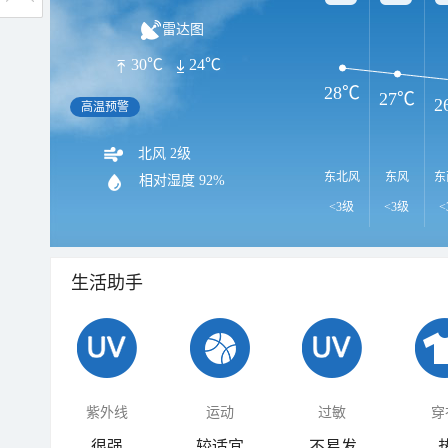
雷达图
30℃
24℃
28℃
27℃
2
高温预警
北风 2级
东北风
东风
东
相对湿度
92%
<3级
<3级
<
生活助手
紫外线
运动
过敏
穿
很强
较适宜
不易发