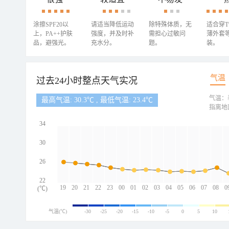
涂擦SPF20以
请适当降低运动
除特殊体质，无
适合穿
上，PA++护肤
强度，并及时补
需担心过敏问
薄外套
品，避强光。
充水分。
题。
装。
气温
过去24小时整点天气实况
气温：
最高气温: 30.3℃ , 最低气温: 23.4℃
指离地
34
30
26
22
19
20
21
22
23
00
01
02
03
04
05
06
07
08
0
(℃)
气温(℃)
-30
-25
-20
-15
-10
-5
0
5
10