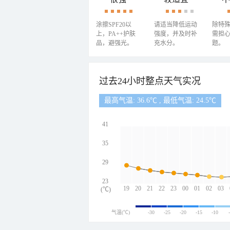
涂擦SPF20以
请适当降低运动
除特
上，PA++护肤
强度，并及时补
需担
品，避强光。
充水分。
题。
过去24小时整点天气实况
最高气温: 36.6℃ , 最低气温: 24.5℃
41
35
29
23
19
20
21
22
23
00
01
02
03
(℃)
气温(℃)
-30
-25
-20
-15
-10