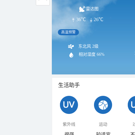
雷达图
36℃
26℃
高温预警
东北风 2级
相对湿度
66%
生活助手
紫外线
运动
很强
较适宜
不