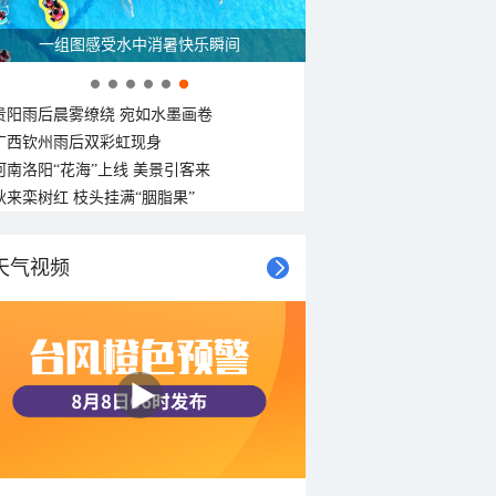
一组图感受水中消暑快乐瞬间
贵阳雨后晨雾缭绕 宛如水墨画卷
广西钦州雨后双彩虹现身
河南洛阳“花海”上线 美景引客来
秋来栾树红 枝头挂满“胭脂果”
天气视频