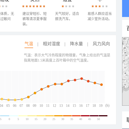
殊体质，无
建议穿短衫、短
天气较好，适合
易感人群应适当
心过敏问
裤等清凉夏季服
擦洗汽车。
减少室外活动。
装。
气温
相对湿度
降水量
风力风向
气温：表示大气冷热程度的物理量，气象上给出的气温是
指离地面1.5米高度上百叶箱中的空气温度。
(h)
04
05
06
07
08
09
10
11
12
13
14
15
16
17
18
19
-5
0
5
10
15
20
25
30
35
40
45
50