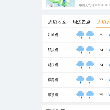
中国天气网 2026-08-04 0
周边地区
周边景点
周边
25
/
3
江城镇
24
/
3
那拔镇
24
/
3
朔良镇
27
/
3
祥周镇
25
/
3
印茶镇