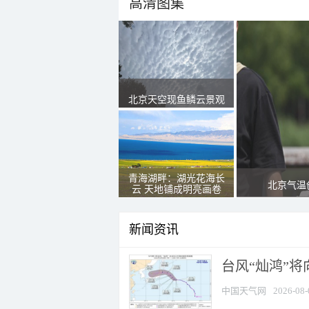
高清图集
北京天空现鱼鳞云景观
青海湖畔：湖光花海长
北京气温
云 天地铺成明亮画卷
新闻资讯
台风“灿鸿”
中国天气网
2026-08-