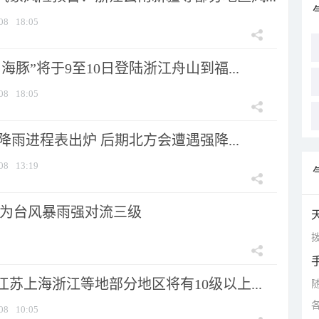
08
18:05
海豚”将于9至10日登陆浙江舟山到福...
08
18:05
 降雨进程表出炉 后期北方会遭遇强降...
08
13:19
为台风暴雨强对流三级
拨
苏上海浙江等地部分地区将有10级以上...
08
10:05