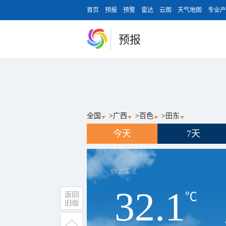
首页
预报
预警
雷达
云图
天气地图
专业产
预报
全国
>
广西
>
百色
>
田东
今天
7天
19:25
实况
32.1
℃