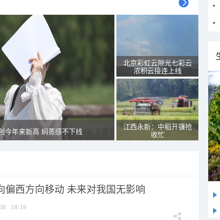
北京彩虹云隙光七彩云
浓积云接连上线
江西永新：中稻开镰抢
创今年来新高 焖蒸感不下线
收忙
将向偏西方向移动 未来对我国无影响
08
18:18