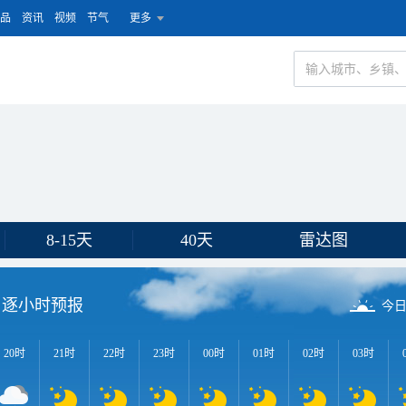
品
资讯
视频
节气
更多
8-15天
40天
雷达图
逐小时预报
今
20时
21时
22时
23时
00时
01时
02时
03时