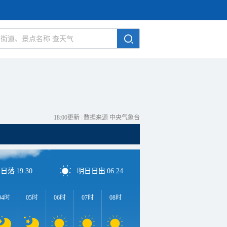
18:00更新
|
数据来源 中央气象台
日日落
19:30
明日日出
06:24
04时
05时
06时
07时
08时
09时
10时
11时
1