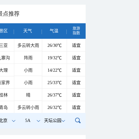
景点推荐
旅游
景区
天气
气温
指数
三亚
多云转大雨
26/30℃
适宜
九寨沟
阵雨
19/32℃
适宜
大理
小雨
14/22℃
适宜
张家界
小雨
25/33℃
适宜
桂林
晴
26/37℃
适宜
青岛
多云转小雨
26/32℃
适宜
北京
5A
天坛公园