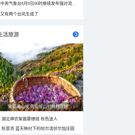
中央气象台8月8日06时继续发布强对流天气蓝色预警
又有两个台风生成了
生活旅游
紫菊满山坡 黄山坡山村秋色正好
湖北神农架晨雾缭绕 秋色迷人
秋意浓 蓝天映衬下的哈尔滨伏尔加庄园