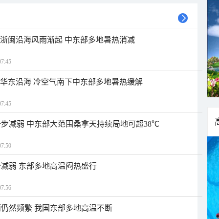
近浙闽沿海风雨渐起 中东部多地暑热消减
7:45
近华东沿海 冷空气南下中东部多地暑热缓解
7:45
步减弱 中东部大范围桑拿天持续局地可超38℃
7:50
减弱 东部多地高温闷热盛行
7:56
仍然频繁 我国东部多地高温不断