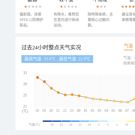
辐射弱，涂擦
有降水，推荐您
除特殊体质，无
建议穿
SPF8-12防晒护
在室内进行休闲
需担心过敏问
单裤等
肤品。
运动。
题。
气温
过去24小时整点天气实况
气温：
最高气温: 33.6℃ , 最低气温: 22.9℃
指离地
33
29
25
21
18
19
20
21
22
23
00
01
02
03
04
05
06
07
0
(℃)
气温(℃)
-30
-25
-20
-15
-10
-5
0
5
10