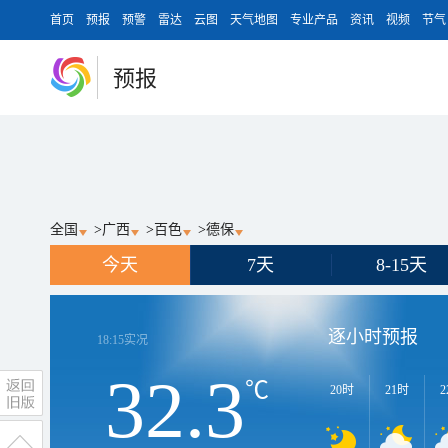
首页
预报
预警
雷达
云图
天气地图
专业产品
资讯
视频
节气
预报
全国
>
广西
>
百色
>
德保
今天
7天
8-15天
逐小时预报
18:15
实况
32.3
℃
20时
21时
2