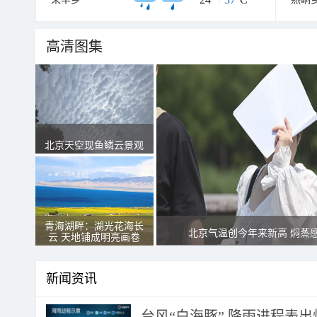
高清图集
北京天空现鱼鳞云景观
青海湖畔：湖光花海长
北京气温创今年来新高 焖蒸
云 天地铺成明亮画卷
新闻资讯
台风“白海豚” 降雨进程表出炉