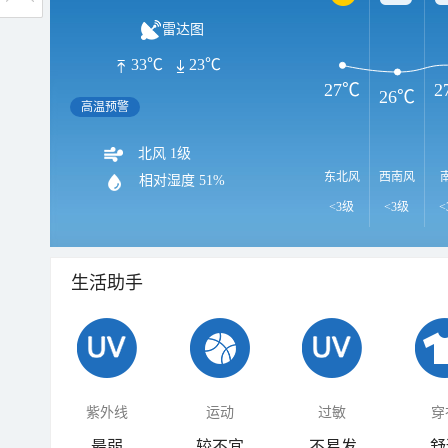
雷达图
33℃
23℃
27℃
2
26℃
高温预警
北风 1级
东北风
西南风
相对湿度
51%
<3级
<3级
<
生活助手
紫外线
运动
过敏
穿
最弱
较不宜
不易发
舒