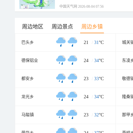
中国天气网 2026-08-04 07:56
周边地区
周边景点
周边乡镇
21
/
31
°C
巴头乡
城关
24
/
34
°C
德保铝业
东凌
23
/
33
°C
都安乡
敬德
24
/
34
°C
龙光乡
隆桑
23
/
32
°C
马隘镇
那甲
24
/
37
°C
荣华乡
燕峒