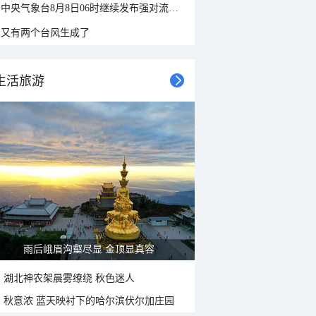
中央气象台8月8日06时继续发布强对流天气蓝色预警
又有两个台风生成了
生活旅游
雨后峨眉沟壑尽显 金顶显真容
湖北神农架晨雾缭绕 秋色迷人
秋意浓 蓝天映衬下的哈尔滨伏尔加庄园