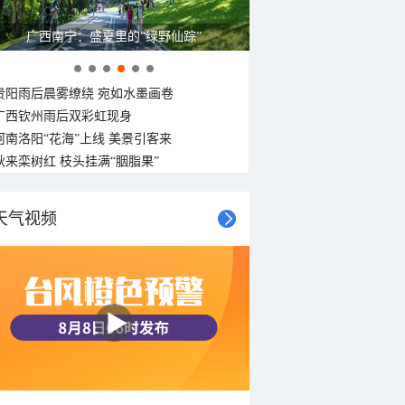
广西南宁：盛夏里的“绿野仙踪”
贵阳雨后晨雾缭绕 宛如水墨画卷
广西钦州雨后双彩虹现身
河南洛阳“花海”上线 美景引客来
秋来栾树红 枝头挂满“胭脂果”
天气视频