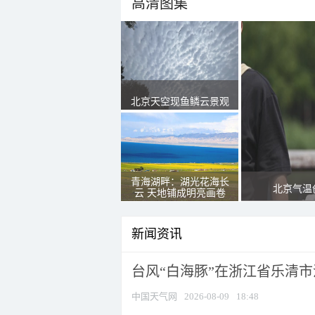
高清图集
北京天空现鱼鳞云景观
青海湖畔：湖光花海长
北京气温
云 天地铺成明亮画卷
新闻资讯
台风“白海豚”在浙江省乐清
中国天气网
2026-08-09
18:48