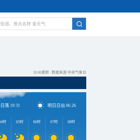
18:00更新
|
数据来源 中央气象台
日日落
19:31
明日日出
06:26
04时
05时
06时
07时
08时
09时
10时
11时
1