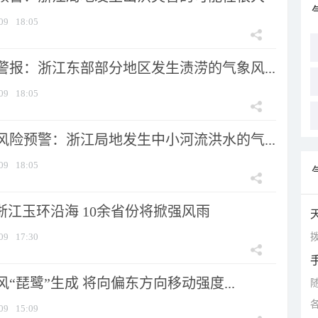
09
18:05
警报：浙江东部部分地区发生渍涝的气象风...
09
18:05
风险预警：浙江局地发生中小河流洪水的气...
09
18:05
浙江玉环沿海 10余省份将掀强风雨
拨
09
17:30
风“琵鹭”生成 将向偏东方向移动强度...
09
15:09