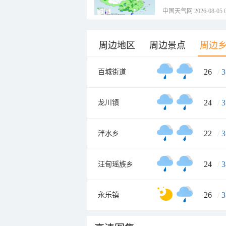
中国天气网 2026-08-05 0
周边地区
周边景点
周边
26
/
3
百城街道
24
/
3
龙川镇
22
/
3
泮水乡
24
/
3
汪甸瑶族乡
26
/
3
永乐镇