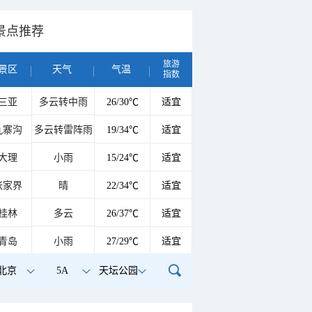
景点推荐
旅游
景区
天气
气温
指数
三亚
多云转中雨
26/30℃
适宜
九寨沟
多云转雷阵雨
19/34℃
适宜
大理
小雨
15/24℃
适宜
张家界
晴
22/34℃
适宜
桂林
多云
26/37℃
适宜
青岛
小雨
27/29℃
适宜
北京
5A
天坛公园