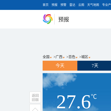
首页
预报
预警
雷达
云图
天气地图
专业产
预报
全国
>
广西
>
百色
>
城区
今天
7天
20:35
实况
27.6
℃