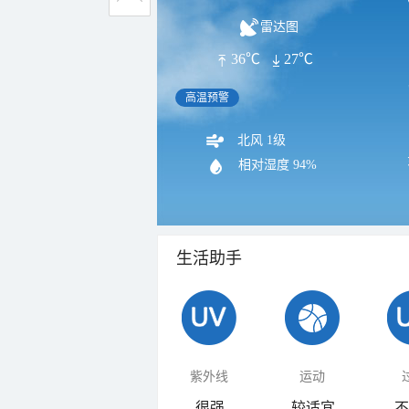
雷达图
36℃
27℃
高温预警
北风 1级
相对湿度
94%
生活助手
紫外线
运动
很强
较适宜
不