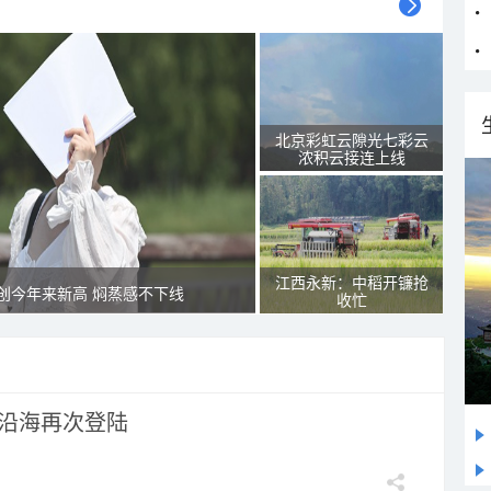
北京彩虹云隙光七彩云
浓积云接连上线
江西永新：中稻开镰抢
创今年来新高 焖蒸感不下线
收忙
市沿海再次登陆