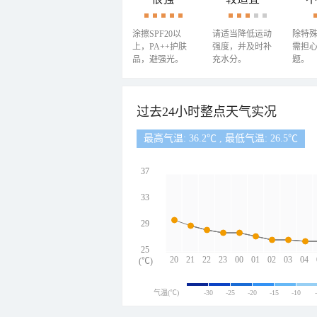
涂擦SPF20以
请适当降低运动
除特
上，PA++护肤
强度，并及时补
需担
品，避强光。
充水分。
题。
过去24小时整点天气实况
最高气温: 36.2℃ , 最低气温: 26.5℃
37
33
29
25
20
21
22
23
00
01
02
03
04
(℃)
气温(℃)
-30
-25
-20
-15
-10