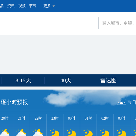
品
资讯
视频
节气
更多
8-15天
40天
雷达图
逐小时预报
今
20时
21时
22时
23时
00时
01时
02时
03时