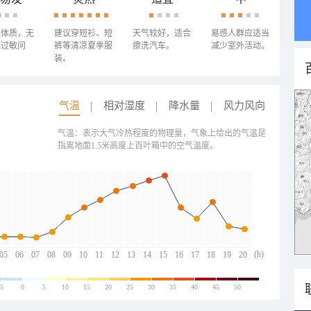
殊体质，无
建议穿短衫、短
天气较好，适合
易感人群应适当
心过敏问
裤等清凉夏季服
擦洗汽车。
减少室外活动。
装。
气温
相对湿度
降水量
风力风向
气温：表示大气冷热程度的物理量，气象上给出的气温是
指离地面1.5米高度上百叶箱中的空气温度。
(h)
05
06
07
08
09
10
11
12
13
14
15
16
17
18
19
20
-5
0
5
10
15
20
25
30
35
40
45
50