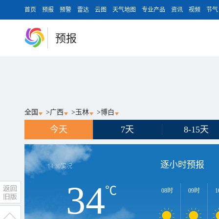
首页
预报
预警
雷达
云图
天气地图
专业产品
资讯
视频
节气
预报
全国
>
广西
>
玉林
>
博白
今天
7天
8-15天
逐小时预报
14:30
实况
34
℃
08时
09时
1