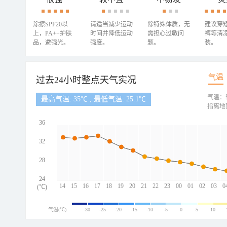
涂擦SPF20以
请适当减少运动
除特殊体质，无
建议穿
上，PA++护肤
时间并降低运动
需担心过敏问
裤等清
品，避强光。
强度。
题。
装。
气温
过去24小时整点天气实况
气温：
最高气温: 35℃ , 最低气温: 25.1℃
指离地
36
32
28
24
14
15
16
17
18
19
20
21
22
23
00
01
02
03
0
(℃)
气温(℃)
-30
-25
-20
-15
-10
-5
0
5
10