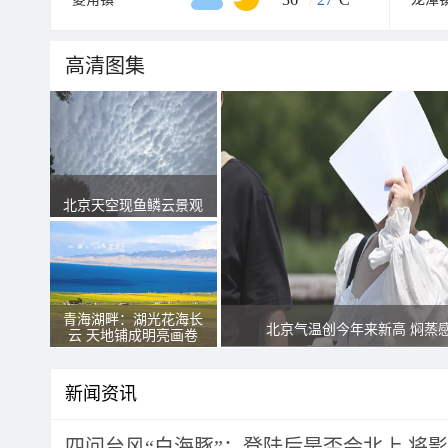
高清图集
北京天空现鱼鳞云景观
青海湖畔：湖光花海长
北京气温创今年来新高 焖蒸
云 天地铺成明亮画卷
新闻资讯
四问台风“白海豚”：登陆后是否会北上 将影响