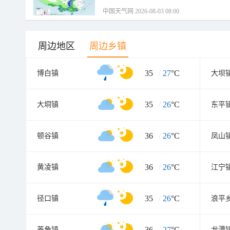
中国天气网 2026-08-03 08:00
周边地区
周边乡镇
35
/
27
°C
博白镇
大坝
35
/
26
°C
大垌镇
东平
36
/
26
°C
顿谷镇
凤山
36
/
26
°C
黄凌镇
江宁
35
/
26
°C
径口镇
浪平
36
/
27
°C
菱角镇
龙潭