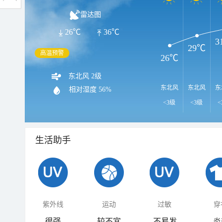
雷达图
26℃
36℃
3
29℃
高温预警
26℃
东北风 2级
东北风
东北风
东
相对湿度
56%
<3级
<3级
<
生活助手
紫外线
运动
过敏
穿
很强
较不宜
不易发
炎