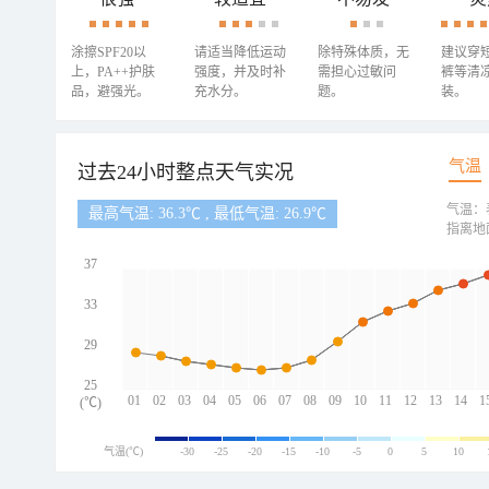
涂擦SPF20以
请适当降低运动
除特殊体质，无
建议穿
上，PA++护肤
强度，并及时补
需担心过敏问
裤等清
品，避强光。
充水分。
题。
装。
气温
过去24小时整点天气实况
气温：
最高气温: 36.3℃ , 最低气温: 26.9℃
指离地
37
33
29
25
01
02
03
04
05
06
07
08
09
10
11
12
13
14
1
(℃)
气温(℃)
-30
-25
-20
-15
-10
-5
0
5
10