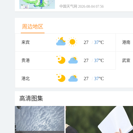
中国天气网 2026-08-04 07:56
周边地区
27
/
37
°C
来宾
港南
27
/
37
°C
贵港
武宣
27
/
37
°C
港北
高清图集