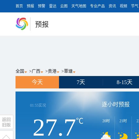
首页
预报
预警
雷达
云图
天气地图
专业产品
资讯
视频
节气
预报
全国
>
广西
>
贵港
>
覃塘
今天
7天
8-15天
逐小时预报
01:55
实况
27.7
℃
20时
21时
2