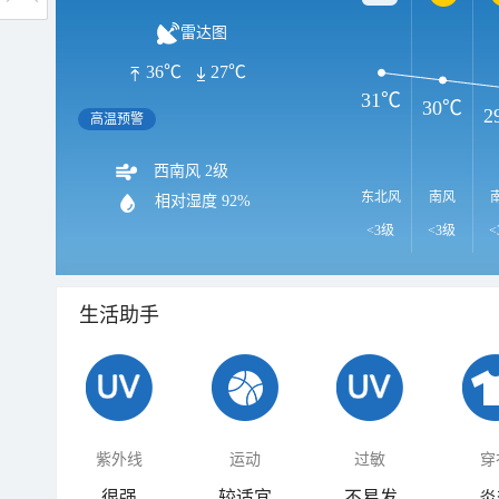
雷达图
36℃
27℃
31℃
30℃
2
高温预警
西南风 2级
东北风
南风
相对湿度
92%
<3级
<3级
<
生活助手
紫外线
运动
过敏
穿
很强
较适宜
不易发
炎