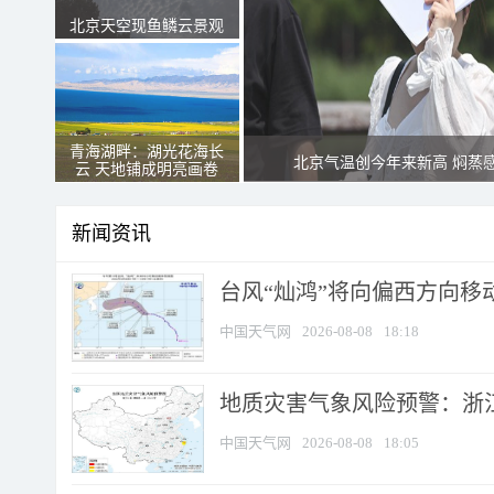
北京天空现鱼鳞云景观
青海湖畔：湖光花海长
北京气温创今年来新高 焖蒸
云 天地铺成明亮画卷
新闻资讯
台风“灿鸿”将向偏西方向移
中国天气网
2026-08-08
18:18
地质灾害气象风险预警：浙
中国天气网
2026-08-08
18:05