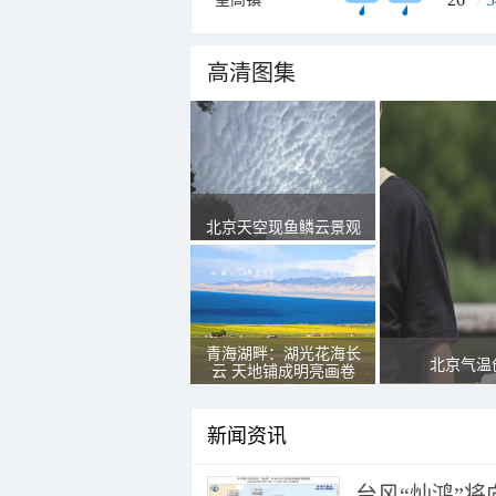
高清图集
北京天空现鱼鳞云景观
青海湖畔：湖光花海长
北京气温
云 天地铺成明亮画卷
新闻资讯
台风“灿鸿”