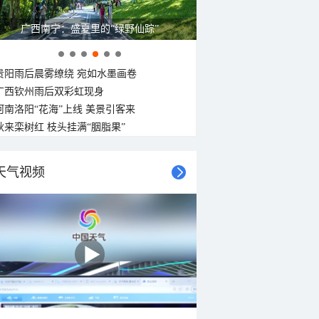
呼伦贝尔草原 藏着最治愈的蓝天白云
贵阳雨后晨雾缭绕 宛如水墨画卷
广西钦州雨后双彩虹现身
河南洛阳“花海”上线 美景引客来
秋来栾树红 枝头挂满“胭脂果”
天气视频