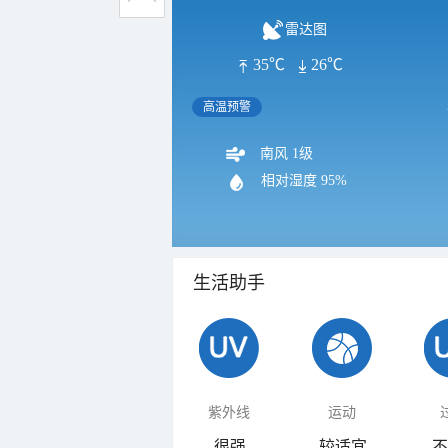
雷达图
35℃
26℃
高温预警
南风 1级
相对湿度
95%
生活助手
紫外线
运动
很强
较适宜
不