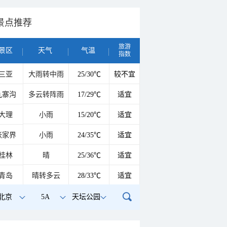
景点推荐
旅游
景区
天气
气温
指数
三亚
大雨转中雨
25/30℃
较不宜
九寨沟
多云转阵雨
17/29℃
适宜
大理
小雨
15/20℃
适宜
张家界
小雨
24/35℃
适宜
桂林
晴
25/36℃
适宜
青岛
晴转多云
28/33℃
适宜
北京
5A
天坛公园