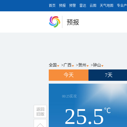
首页
预报
预警
雷达
云图
天气地图
专业产
预报
全国
>
广西
>
贺州
>
钟山
今天
7天
00:25
实况
25.5
℃