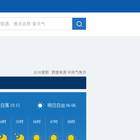
18:00更新
|
数据来源 中央气象台
日日落
19:15
明日日出
06:06
04时
05时
06时
07时
08时
09时
10时
11时
1