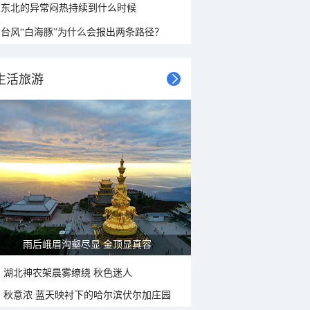
东北的异常闷热持续到什么时候
台风“白海豚”为什么会报出两条路径？
生活旅游
山水扇面：秋红点缀颐和园西堤
湖北神农架晨雾缭绕 秋色迷人
秋意浓 蓝天映衬下的哈尔滨伏尔加庄园