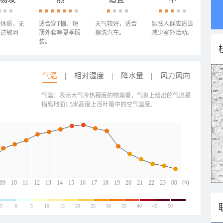
殊体质，无
适合穿T恤、短
天气较好，适合
易感人群应适当
心过敏问
薄外套等夏季服
擦洗汽车。
减少室外活动。
装。
气温
相对湿度
降水量
风力风向
气温：表示大气冷热程度的物理量，气象上给出的气温是
指离地面1.5米高度上百叶箱中的空气温度。
(h)
09
10
11
12
13
14
15
16
17
18
19
20
21
22
23
00
-5
0
5
10
15
20
25
30
35
40
45
50