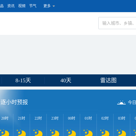
品
资讯
视频
节气
更多
8-15天
40天
雷达图
逐小时预报
今
20时
21时
22时
23时
00时
01时
02时
03时