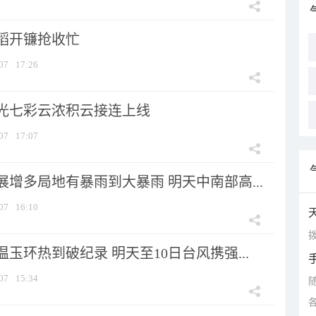
稻开镰抢收忙
07
17:26
光七彩云浓积云接连上线
07
17:07
增多局地有暴雨到大暴雨 明天中南部高...
07
16:10
拨
玉环热到破纪录 明天至10日台风携强...
07
15:34