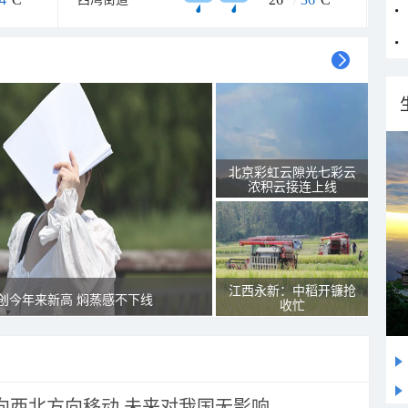
北京彩虹云隙光七彩云
浓积云接连上线
江西永新：中稻开镰抢
创今年来新高 焖蒸感不下线
收忙
将向西北方向移动 未来对我国无影响