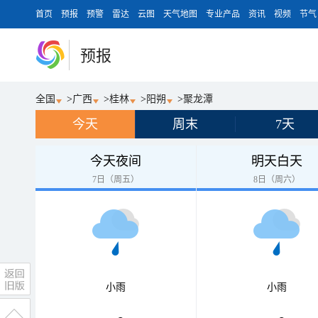
首页
预报
预警
雷达
云图
天气地图
专业产品
资讯
视频
节气
预报
全国
>
广西
>
桂林
>
阳朔
>
聚龙潭
今天
周末
7天
今天夜间
明天白天
7日（周五）
8日（周六）
小雨
小雨