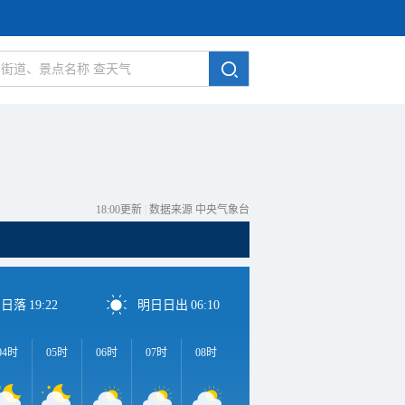
18:00更新
|
数据来源 中央气象台
日日落
19:22
明日日出
06:10
04时
05时
06时
07时
08时
09时
10时
11时
1