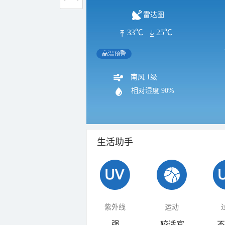
雷达图
33℃
25℃
高温预警
南风 1级
相对湿度
90%
生活助手
紫外线
运动
强
较适宜
不