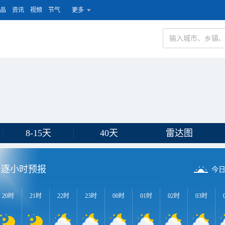
品
资讯
视频
节气
更多
8-15天
40天
雷达图
逐小时预报
今
20时
21时
22时
23时
00时
01时
02时
03时