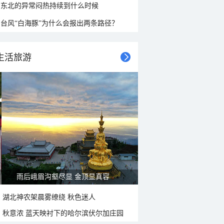
东北的异常闷热持续到什么时候
台风“白海豚”为什么会报出两条路径？
生活旅游
雨后峨眉沟壑尽显 金顶显真容
湖北神农架晨雾缭绕 秋色迷人
秋意浓 蓝天映衬下的哈尔滨伏尔加庄园