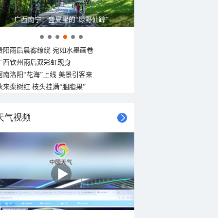
广西南宁：盛夏里的“绿野仙踪”
贵阳雨后晨雾缭绕 宛如水墨画卷
广西钦州雨后双彩虹现身
河南洛阳“花海”上线 美景引客来
秋来栾树红 枝头挂满“胭脂果”
天气视频