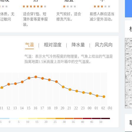
殊体质，无
适合穿T恤、短
天气较好，适合
易感人群应适当
心过敏问
薄外套等夏季服
擦洗汽车。
减少室外活动。
装。
气温
相对湿度
降水量
风力风向
气温：表示大气冷热程度的物理量，气象上给出的气温是
指离地面1.5米高度上百叶箱中的空气温度。
(h)
11
12
13
14
15
16
17
18
19
20
21
22
23
00
01
02
-5
0
5
10
15
20
25
30
35
40
45
50