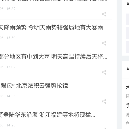
06
16:37
天降雨频繁 今明天雨势较强局地有大暴雨
06
15:50
分地区有中到大雨 明天高温持续后天将...
06
15:02
显眼包” 北京浓积云强势抢镜
拨
06
14:35
将登陆华东沿海 浙江福建等地将现猛...
06
14:25