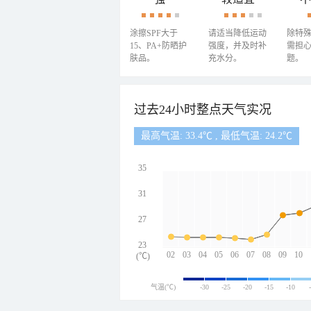
涂擦SPF大于
请适当降低运动
除特
15、PA+防晒护
强度，并及时补
需担
肤品。
充水分。
题。
过去24小时整点天气实况
最高气温: 33.4℃ , 最低气温: 24.2℃
35
31
27
23
02
03
04
05
06
07
08
09
10
(℃)
气温(℃)
-30
-25
-20
-15
-10