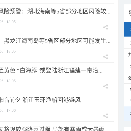
险预警：湖北海南等5省部分地区风险较...
06
18:05
黑龙江海南岛等5省区部分地区可能发生...
06
18:05
黄色 “白海豚”或登陆浙江福建一带沿...
06
18:05
”来临前夕 浙江玉环渔船回港避风
06
17:06
将现较强降雨过程 局部有暴雨或大暴雨...