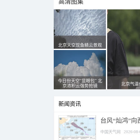
高清图集
北京天空现鱼鳞云景观
今日份天空“显眼包” 北
北京气温
京浓积云强势抢镜
新闻资讯
台风“灿鸿”
中国天气网
2026-08-