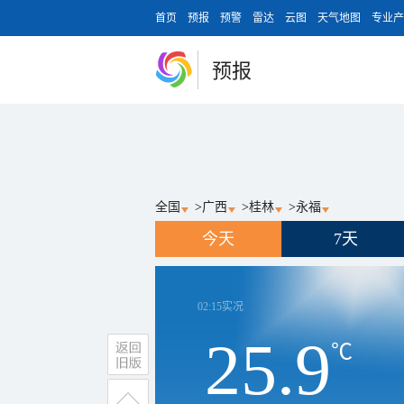
首页
预报
预警
雷达
云图
天气地图
专业产
预报
全国
>
广西
>
桂林
>
永福
今天
7天
02:15
实况
25.9
℃