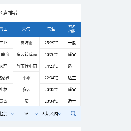
景点推荐
旅游
景区
天气
气温
指数
三亚
雷阵雨
25/29℃
一般
九寨沟
多云转阵雨
16/26℃
适宜
大理
阵雨转小雨
14/21℃
适宜
张家界
小雨
22/34℃
适宜
桂林
多云
26/35℃
适宜
青岛
晴
28/34℃
适宜
北京
5A
天坛公园