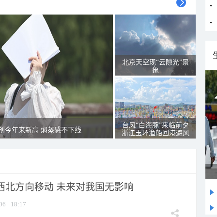
北京天空现“云隙光”景
象
台风“白海豚”来临前夕
创今年来新高 焖蒸感不下线
浙江玉环渔船回港避风
向西北方向移动 未来对我国无影响
06
18:17