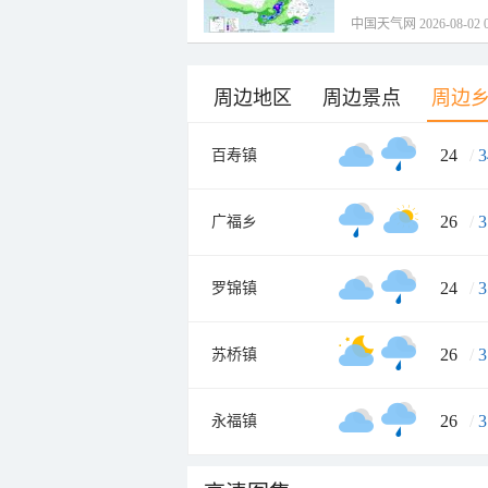
中国天气网 2026-08-02 0
周边地区
周边景点
周边
24
/
3
百寿镇
26
/
3
广福乡
24
/
3
罗锦镇
26
/
3
苏桥镇
26
/
3
永福镇