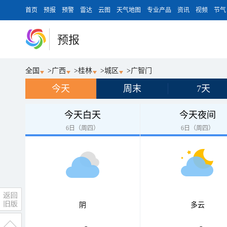
首页
预报
预警
雷达
云图
天气地图
专业产品
资讯
视频
节气
预报
全国
>
广西
>
桂林
>
城区
>
广智门
今天
周末
7天
今天白天
今天夜间
6日（周四）
6日（周四）
阴
多云