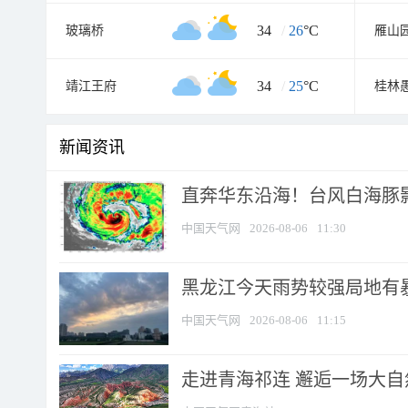
34
/
26
°C
玻璃桥
雁山
34
/
25
°C
靖江王府
桂林
新闻资讯
直奔华东沿海！台风白海豚影
中国天气网
2026-08-06
11:30
黑龙江今天雨势较强局地有暴
中国天气网
2026-08-06
11:15
走进青海祁连 邂逅一场大