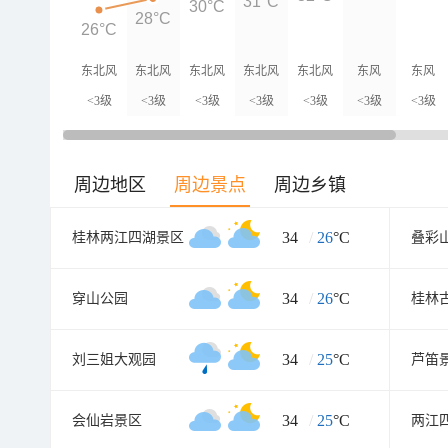
31°C
30°C
28°C
26°C
东北风
东北风
东北风
东北风
东北风
东风
东风
<3级
<3级
<3级
<3级
<3级
<3级
<3级
周边地区
周边景点
周边乡镇
34
/
26
°C
桂林两江四湖景区
叠彩
34
/
26
°C
穿山公园
桂林
34
/
25
°C
刘三姐大观园
芦笛
34
/
25
°C
会仙岩景区