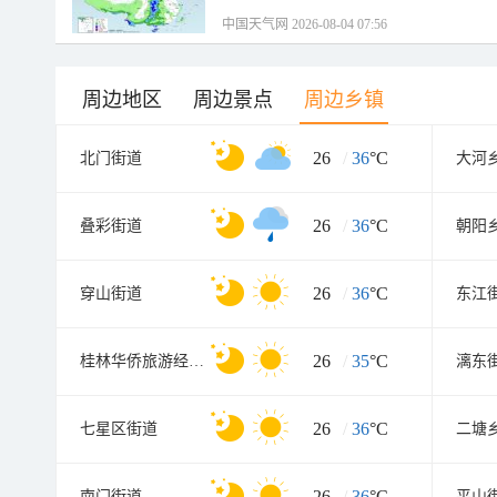
中国天气网 2026-08-04 07:56
周边地区
周边景点
周边乡镇
26
/
36
°C
北门街道
大河
26
/
36
°C
叠彩街道
朝阳
26
/
36
°C
穿山街道
东江
26
/
35
°C
桂林华侨旅游经济区管理委员会
漓东
26
/
36
°C
七星区街道
二塘
26
/
36
°C
南门街道
平山