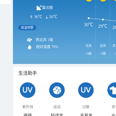
雷达图
36℃
26℃
30℃
29℃
2
高温预警
西北风 1级
北风
北风
东
相对湿度
76%
<3级
<3级
<
生活助手
紫外线
运动
过敏
穿
很强
较适宜
不易发
炎