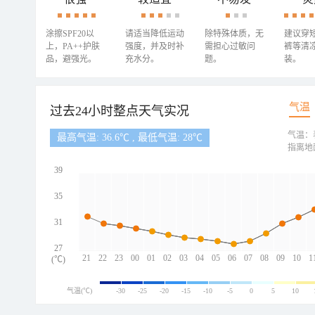
涂擦SPF20以
请适当降低运动
除特殊体质，无
建议穿
上，PA++护肤
强度，并及时补
需担心过敏问
裤等清
品，避强光。
充水分。
题。
装。
气温
过去24小时整点天气实况
气温：
最高气温: 36.6℃ , 最低气温: 28℃
指离地
39
35
31
27
21
22
23
00
01
02
03
04
05
06
07
08
09
10
1
(℃)
气温(℃)
-30
-25
-20
-15
-10
-5
0
5
10