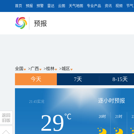
首页
预报
预警
雷达
云图
天气地图
专业产品
资讯
视频
节气
预报
全国
>
广西
>
桂林
>
城区
今天
7天
8-15天
逐小时预报
21:45
实况
29
℃
20时
21时
2