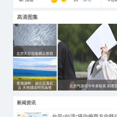
高清图集
北京天空现鱼鳞云景观
青海湖畔：湖光花海长
北京气温创今年来新高 焖蒸
云 天地铺成明亮画卷
新闻资讯
台风“灿鸿”将向偏西方向移