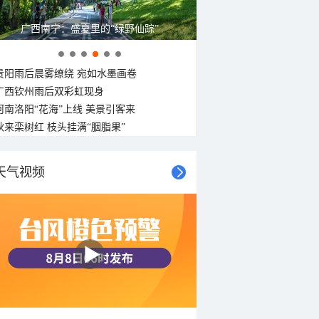
广西南宁：盛夏里的“绿野仙踪”
贵阳雨后晨雾缭绕 宛如水墨画卷
广西钦州雨后双彩虹现身
河南洛阳“花海”上线 美景引客来
秋来栾树红 枝头挂满“胭脂果”
天气视频