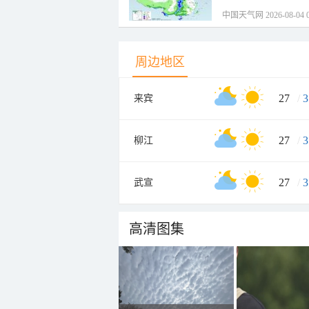
中国天气网 2026-08-04 0
周边地区
27
/
3
来宾
27
/
3
柳江
27
/
3
武宣
高清图集