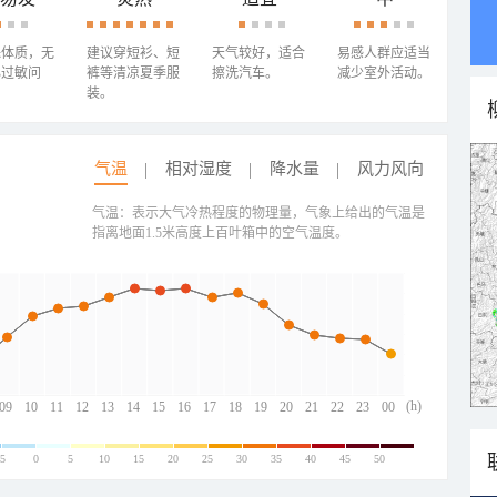
殊体质，无
建议穿短衫、短
天气较好，适合
易感人群应适当
心过敏问
裤等清凉夏季服
擦洗汽车。
减少室外活动。
装。
气温
相对湿度
降水量
风力风向
气温：表示大气冷热程度的物理量，气象上给出的气温是
指离地面1.5米高度上百叶箱中的空气温度。
(h)
09
10
11
12
13
14
15
16
17
18
19
20
21
22
23
00
-5
0
5
10
15
20
25
30
35
40
45
50