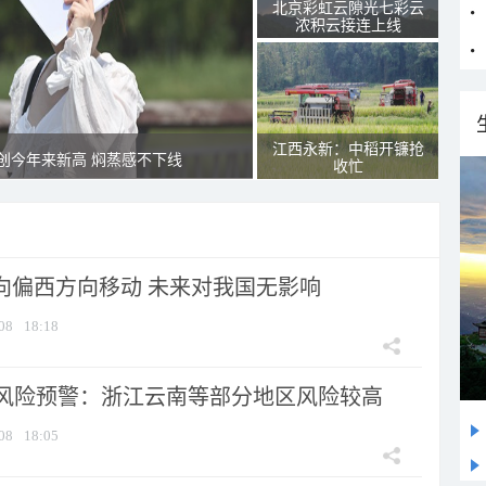
北京彩虹云隙光七彩云
浓积云接连上线
江西永新：中稻开镰抢
创今年来新高 焖蒸感不下线
收忙
将向偏西方向移动 未来对我国无影响
08
18:18
风险预警：浙江云南等部分地区风险较高
08
18:05