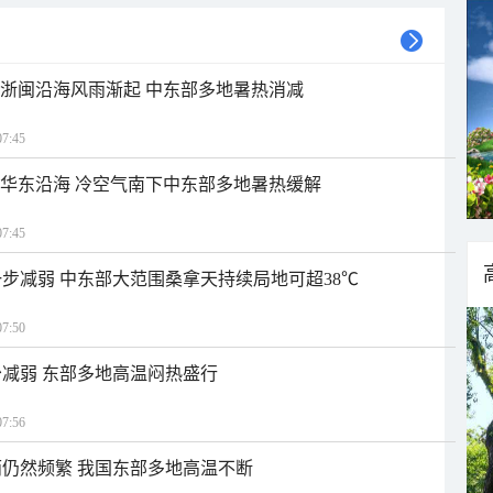
近浙闽沿海风雨渐起 中东部多地暑热消减
7:45
近华东沿海 冷空气南下中东部多地暑热缓解
7:45
步减弱 中东部大范围桑拿天持续局地可超38℃
7:50
减弱 东部多地高温闷热盛行
7:56
仍然频繁 我国东部多地高温不断