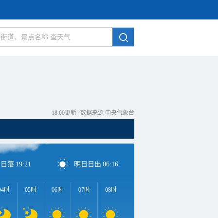
18:00更新
|
数据来源 中央气象台
日日落
19:21
明日日出
06:16
04时
05时
06时
07时
08时
09时
10时
11时
1