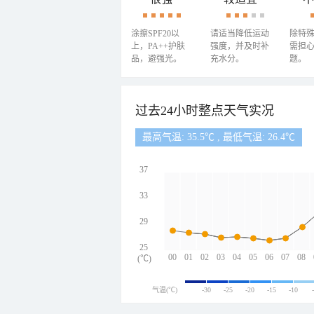
涂擦SPF20以
请适当降低运动
除特
上，PA++护肤
强度，并及时补
需担
品，避强光。
充水分。
题。
过去24小时整点天气实况
最高气温: 35.5℃ , 最低气温: 26.4℃
37
33
29
25
00
01
02
03
04
05
06
07
08
(℃)
气温(℃)
-30
-25
-20
-15
-10