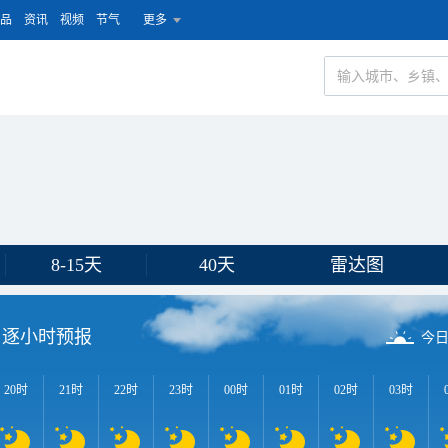
品
资讯
视频
节气
更多
8-15天
40天
雷达图
逐小时预报
今
20时
21时
22时
23时
00时
01时
02时
03时