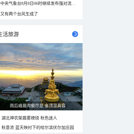
中央气象台8月8日06时继续发布强对流天气蓝色预警
又有两个台风生成了
生活旅游
雨后峨眉沟壑尽显 金顶显真容
湖北神农架晨雾缭绕 秋色迷人
秋意浓 蓝天映衬下的哈尔滨伏尔加庄园