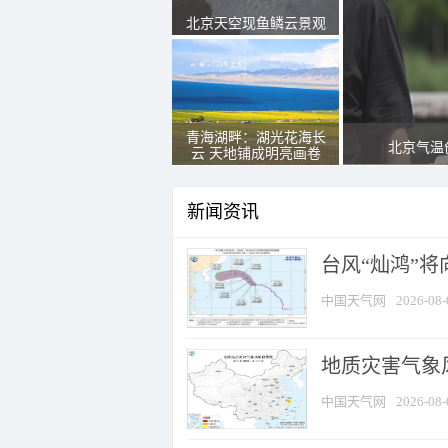
北京天空现鱼鳞云景观
青海湖畔：湖光花海长
北京气温
云 天地铺成明亮画卷
新闻资讯
台风“灿鸿”
中国天气网
2026-08-
地质灾害气象
中国天气网
2026-08-