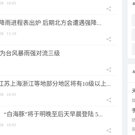
08
18:05
 降雨进程表出炉 后期北方会遭遇强降...
08
13:19
为台风暴雨强对流三级
苏上海浙江等地部分地区将有10级以上...
08
10:05
拨
“白海豚”将于明晚至后天早晨登陆 5...
08
10:05