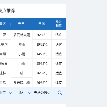
景点推荐
旅游
景区
天气
气温
指数
三亚
多云转大雨
26/30℃
适宜
九寨沟
阵雨
19/32℃
适宜
大理
小雨
14/22℃
适宜
张家界
小雨
25/33℃
适宜
桂林
晴
26/37℃
适宜
青岛
多云转小雨
26/32℃
适宜
北京
5A
天坛公园