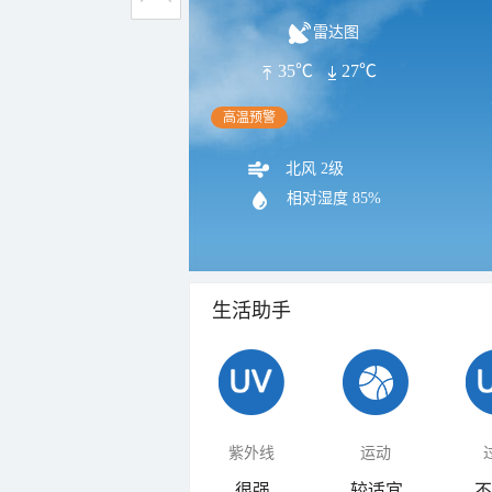
雷达图
35℃
27℃
高温预警
北风 2级
相对湿度
85%
生活助手
紫外线
运动
很强
较适宜
不