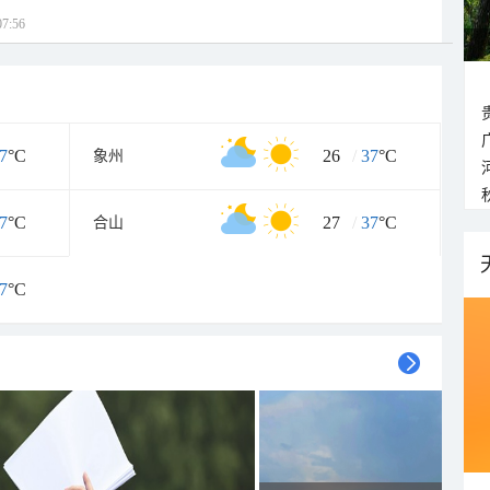
7:56
7
°C
26
/
37
°C
象州
7
°C
27
/
37
°C
合山
7
°C