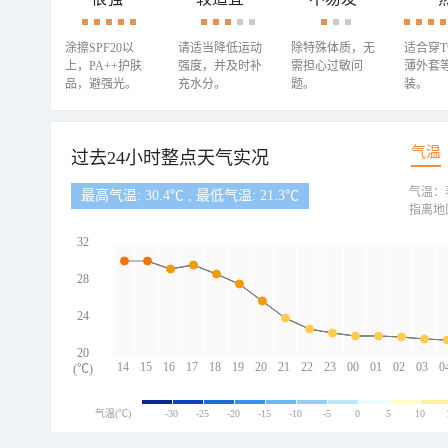
涂擦SPF20以
请适当降低运动
除特殊体质，无
适合穿
上，PA++护肤
强度，并及时补
需担心过敏问
薄外套
品，避强光。
充水分。
题。
装。
气温
过去24小时整点天气实况
气温：
最高气温: 30.4℃ , 最低气温: 21.3℃
指离地
32
28
24
20
14
15
16
17
18
19
20
21
22
23
00
01
02
03
0
(℃)
气温(℃)
-30
-25
-20
-15
-10
-5
0
5
10