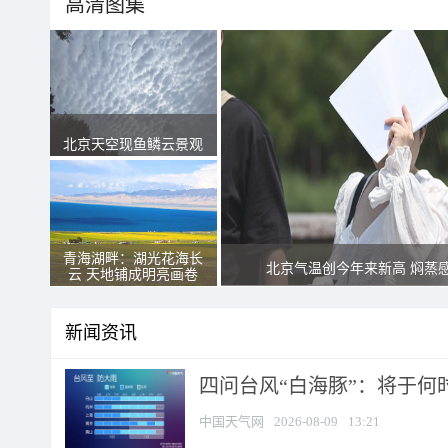
高清图集
北京天空现鱼鳞云景观
青海湖畔：湖光花海长
北京气温创今年来新高 焖蒸
云 天地铺成明亮画卷
新闻资讯
四问台风“白海豚”：将于何时
中国天气网
2026-08-09
13:21