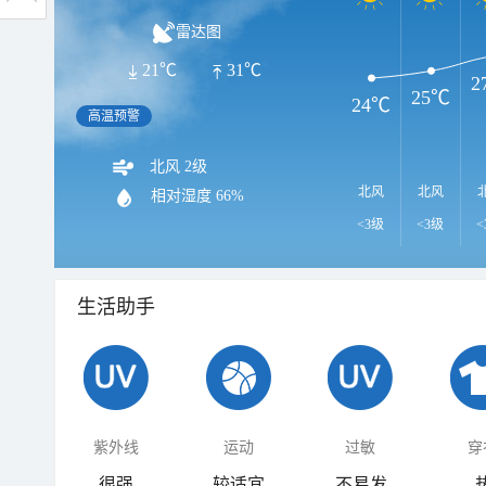
雷达图
21℃
31℃
2
25℃
24℃
高温预警
北风 2级
北风
北风
相对湿度
66%
<3级
<3级
<
生活助手
紫外线
运动
过敏
穿
很强
较适宜
不易发