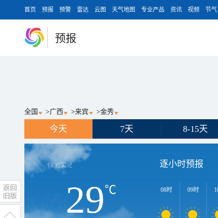
首页
预报
预警
雷达
云图
天气地图
专业产品
资讯
视频
节气
预报
全国
>
广西
>
来宾
>
金秀
今天
7天
8-15天
逐小时预报
14:35
实况
29
℃
08时
09时
1