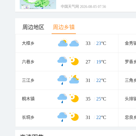
中国天气网 2026-08-05 07:56
周边地区
周边乡镇
33
/
23
°C
大樟乡
金秀
27
/
19
°C
六巷乡
罗香
31
/
22
°C
三江乡
三角
35
/
25
°C
桐木镇
头排
31
/
22
°C
长垌乡
忠良