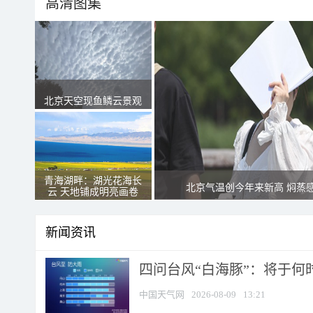
高清图集
北京天空现鱼鳞云景观
青海湖畔：湖光花海长
北京气温创今年来新高 焖蒸
云 天地铺成明亮画卷
新闻资讯
四问台风“白海豚”：将于何时
中国天气网
2026-08-09
13:21