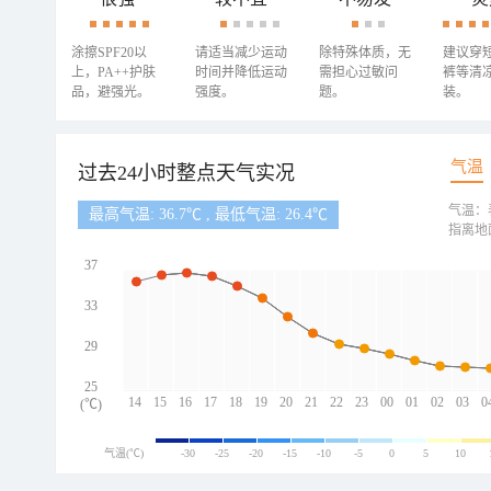
涂擦SPF20以
请适当减少运动
除特殊体质，无
建议穿
上，PA++护肤
时间并降低运动
需担心过敏问
裤等清
品，避强光。
强度。
题。
装。
气温
过去24小时整点天气实况
气温：
最高气温: 36.7℃ , 最低气温: 26.4℃
指离地
37
33
29
25
14
15
16
17
18
19
20
21
22
23
00
01
02
03
0
(℃)
气温(℃)
-30
-25
-20
-15
-10
-5
0
5
10