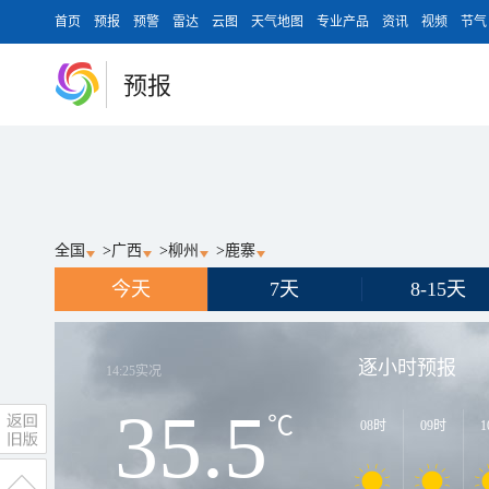
首页
预报
预警
雷达
云图
天气地图
专业产品
资讯
视频
节气
预报
全国
>
广西
>
柳州
>
鹿寨
今天
7天
8-15天
逐小时预报
14:25
实况
35.5
℃
08时
09时
1