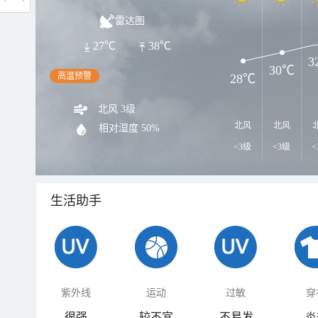
雷达图
27℃
38℃
3
30℃
高温预警
28℃
北风 3级
北风
北风
相对湿度
50%
<3级
<3级
<
生活助手
紫外线
运动
过敏
穿
很强
较不宜
不易发
炎