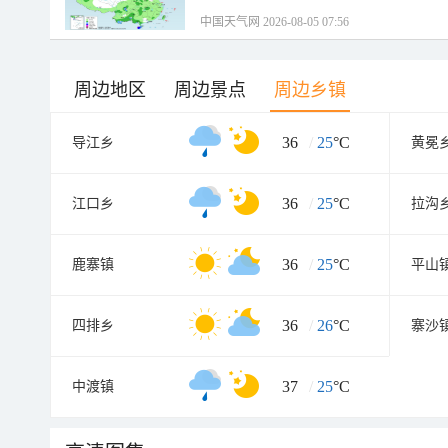
中国天气网 2026-08-05 07:56
周边地区
周边景点
周边乡镇
36
/
25
°C
导江乡
黄冕
36
/
25
°C
江口乡
拉沟
36
/
25
°C
鹿寨镇
平山
36
/
26
°C
四排乡
寨沙
37
/
25
°C
中渡镇