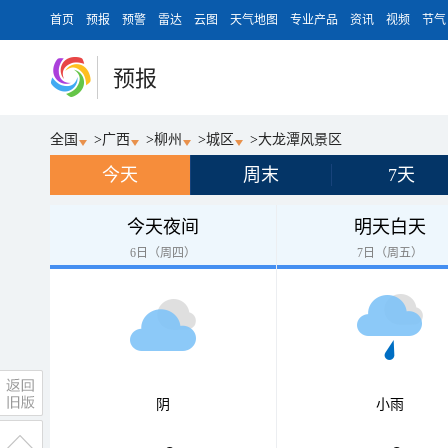
首页
预报
预警
雷达
云图
天气地图
专业产品
资讯
视频
节气
预报
全国
>
广西
>
柳州
>
城区
>
大龙潭风景区
今天
周末
7天
今天夜间
明天白天
6日（周四）
7日（周五）
阴
小雨