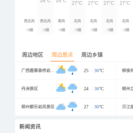
28°C
28°C
27°C
27°C
27°C
27°C
西北风
西北风
南风
北风
北风
北风
北风
<3级
<3级
<3级
<3级
<3级
<3级
<3级
周边地区
周边景点
周边乡镇
25
/
36
°C
广西鹿寨香桥岩溶国家地质公园
柳侯
24
/
36
°C
丹洲景区
柳州
27
/
36
°C
柳州都乐岩风景区
贝江
新闻资讯