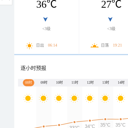
36
℃
27
℃
<3级
<3级
日出
06:14
日落
19:21
逐小时预报
08时
09时
10时
11时
12时
13时
14时
35°C
35°C
34°C
33°C