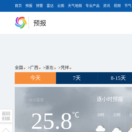
首页
预报
预警
雷达
云图
天气地图
专业产品
资讯
视频
节气
预报
全国
>
广西
>
崇左
>
凭祥
今天
7天
8-15天
逐小时预报
18:55
实况
25.8
℃
20时
21时
2