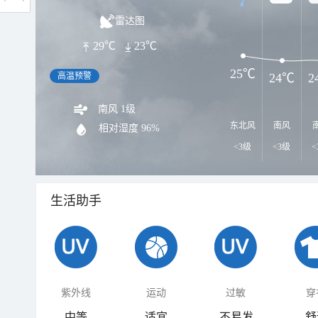
雷达图
29℃
23℃
25℃
高温预警
24℃
2
南风 1级
东北风
南风
相对湿度
96%
<3级
<3级
<
生活助手
紫外线
运动
过敏
穿
中等
适宜
不易发
舒