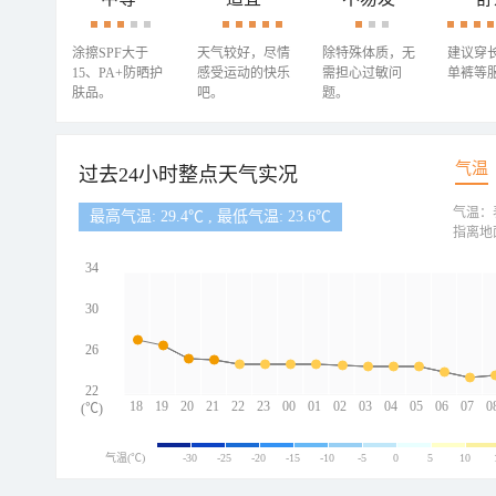
涂擦SPF大于
天气较好，尽情
除特殊体质，无
建议穿
15、PA+防晒护
感受运动的快乐
需担心过敏问
单裤等
肤品。
吧。
题。
气温
过去24小时整点天气实况
气温：
最高气温: 29.4℃ , 最低气温: 23.6℃
指离地
34
30
26
22
18
19
20
21
22
23
00
01
02
03
04
05
06
07
0
(℃)
气温(℃)
-30
-25
-20
-15
-10
-5
0
5
10