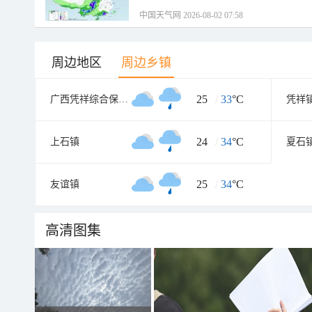
中国天气网 2026-08-02 07:58
周边地区
周边乡镇
25
/
33
°C
广西凭祥综合保税区
凭祥
24
/
34
°C
上石镇
夏石
25
/
34
°C
友谊镇
高清图集