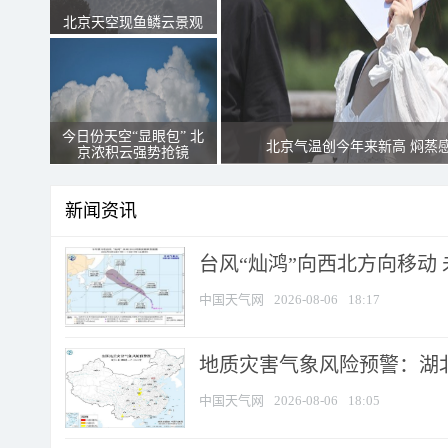
北京天空现鱼鳞云景观
今日份天空“显眼包” 北
北京气温创今年来新高 焖蒸
京浓积云强势抢镜
新闻资讯
台风“灿鸿”向西北方向移动
中国天气网
2026-08-06
18:17
地质灾害气象风险预警：湖北
中国天气网
2026-08-06
18:05