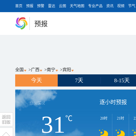
首页
预报
预警
雷达
云图
天气地图
专业产品
资讯
视频
节气
预报
全国
>
广西
>
南宁
>
宾阳
今天
7天
8-15天
逐小时预报
22:50
实况
31
℃
20时
21时
2