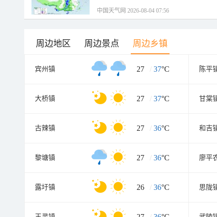
中国天气网 2026-08-04 07:56
周边地区
周边景点
周边乡镇
27
/
37
°C
宾州镇
陈平
27
/
37
°C
大桥镇
甘棠
27
/
36
°C
古辣镇
和吉
27
/
36
°C
黎塘镇
廖平
26
/
36
°C
露圩镇
思陇
27
/
36
°C
王灵镇
武陵