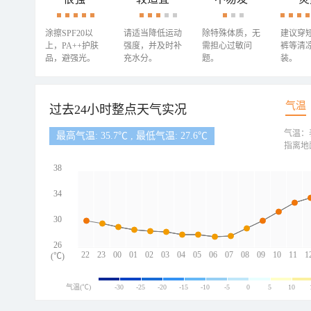
涂擦SPF20以
请适当降低运动
除特殊体质，无
建议穿
上，PA++护肤
强度，并及时补
需担心过敏问
裤等清
品，避强光。
充水分。
题。
装。
气温
过去24小时整点天气实况
气温：
最高气温: 35.7℃ , 最低气温: 27.6℃
指离地
38
34
30
26
22
23
00
01
02
03
04
05
06
07
08
09
10
11
1
(℃)
气温(℃)
-30
-25
-20
-15
-10
-5
0
5
10