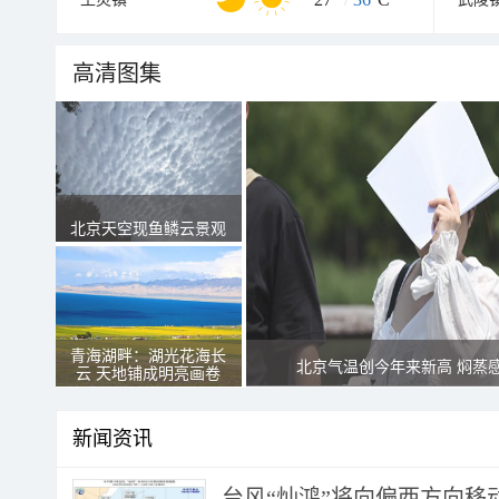
高清图集
北京天空现鱼鳞云景观
青海湖畔：湖光花海长
北京气温创今年来新高 焖蒸
云 天地铺成明亮画卷
新闻资讯
台风“灿鸿”将向偏西方向移