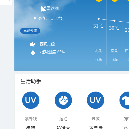
雷达图
35℃
27℃
31℃
30℃
2
高温预警
西风 1级
北风
南风
西
相对湿度
65%
<3级
<3级
<
生活助手
紫外线
运动
过敏
穿
很强
较适宜
不易发
炎