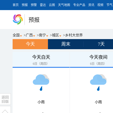
首页
预报
预警
雷达
云图
天气地图
专业产品
资讯
视频
节气
预报
全国
>
广西
>
南宁
>
城区
>
乡村大世界
今天
周末
7天
今天白天
今天夜间
6日（周四）
6日（周四）
小雨
小雨