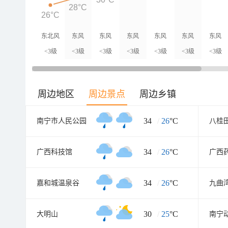
28°C
26°C
东北风
东风
东风
东风
东风
东风
东风
<3级
<3级
<3级
<3级
<3级
<3级
<3级
周边地区
周边景点
周边乡镇
34
/
26
°C
南宁市人民公园
八桂
34
/
26
°C
广西科技馆
广西
34
/
26
°C
嘉和城温泉谷
九曲
30
/
25
°C
大明山
南宁