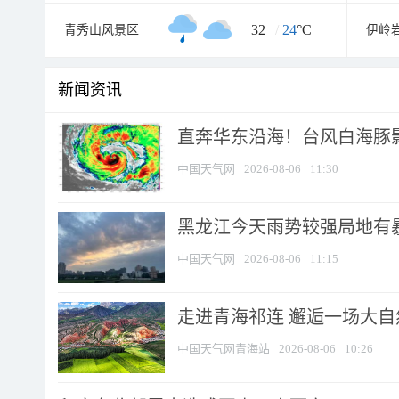
32
/
24
°C
青秀山风景区
伊岭
新闻资讯
直奔华东沿海！台风白海豚影
中国天气网
2026-08-06
11:30
黑龙江今天雨势较强局地有暴
中国天气网
2026-08-06
11:15
走进青海祁连 邂逅一场大
中国天气网青海站
2026-08-06
10:26