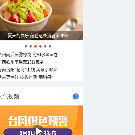
13°C
13°C
12°C
12°C
12°C
12°C
11°C
11°C
东风
东风
东南风
东南风
东南风
东北风
南风
西风
<3级
<3级
<3级
<3级
<3级
<3级
<3级
<3级
广西南宁：盛夏里的“绿野仙踪”
贵阳雨后晨雾缭绕 宛如水墨画卷
广西钦州雨后双彩虹现身
河南洛阳“花海”上线 美景引客来
秋来栾树红 枝头挂满“胭脂果”
天气视频