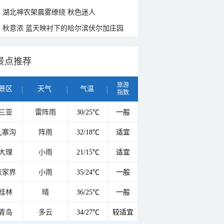
湖北神农架晨雾缭绕 秋色迷人
秋意浓 蓝天映衬下的哈尔滨伏尔加庄园
景点推荐
旅游
景区
天气
气温
指数
三亚
雷阵雨
30/25℃
一般
九寨沟
阵雨
32/18℃
适宜
大理
小雨
21/15℃
适宜
张家界
小雨
35/24℃
一般
桂林
晴
36/25℃
一般
青岛
多云
34/27℃
较适宜