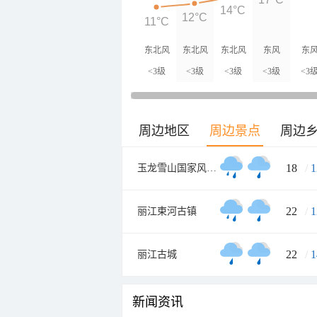
14°C
12°C
11°C
东北风
东北风
东北风
东风
东
<3级
<3级
<3级
<3级
<3
周边地区
周边景点
周边
18
/
1
玉龙雪山国家风景名胜区
22
/
1
丽江束河古镇
22
/
1
丽江古城
新闻资讯