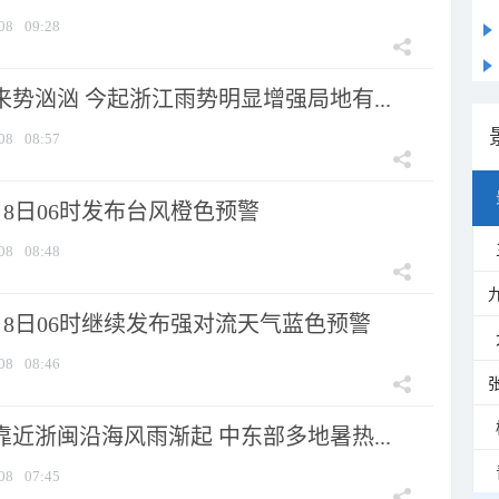
08
09:28
来势汹汹 今起浙江雨势明显增强局地有...
08
08:57
8日06时发布台风橙色预警
08
08:48
月8日06时继续发布强对流天气蓝色预警
08
08:46
靠近浙闽沿海风雨渐起 中东部多地暑热...
08
07:45