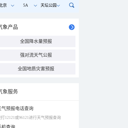
北京
5A
天坛公园
气象产品
全国降水量预报
强对流天气公报
全国地质灾害预报
气象服务
天气预报电话查询
打12121或96121进行天气预报查询
手机查询