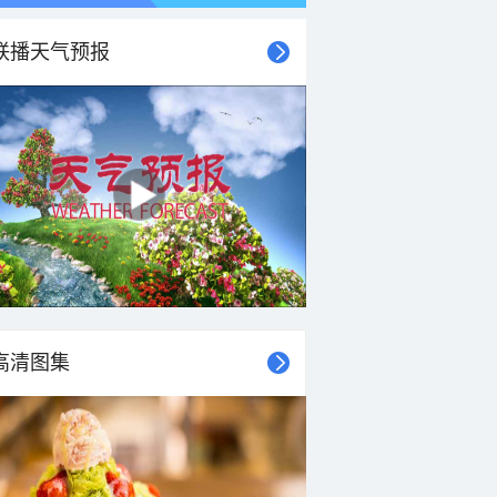
联播天气预报
21时
22时
23时
00时
01时
02时
03时
04时
高清图集