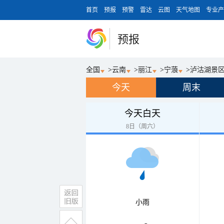
首页
预报
预警
雷达
云图
天气地图
专业产
预报
全国
>
云南
>
丽江
>
宁蒗
>
泸沽湖景
今天
周末
今天白天
8日（周六）
小雨