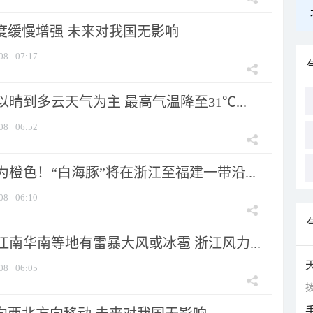
强度缓慢增强 未来对我国无影响
08
07:17
晴到多云天气为主 最高气温降至31℃...
08
06:52
橙色！“白海豚”将在浙江至福建一带沿...
08
06:10
南华南等地有雷暴大风或冰雹 浙江风力...
08
06:05
拨