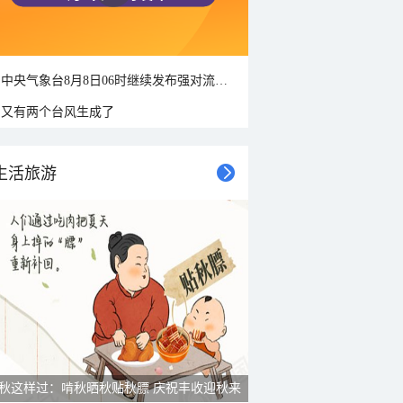
中央气象台8月8日06时继续发布强对流天气蓝色预警
又有两个台风生成了
生活旅游
雨后峨眉沟壑尽显 金顶显真容