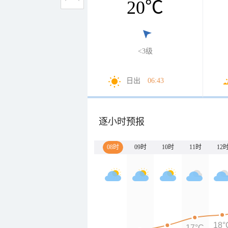
20
℃
<3级
日出
06:43
逐小时预报
08时
09时
10时
11时
12
18°
17°C