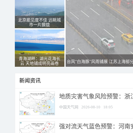
北京能见度不佳 远眺城
市一片朦胧
青海湖畔：湖光花海长
台风“白海豚”风雨铺展 江苏上海部
云 天地铺成明亮画卷
新闻资讯
地质灾害气象风险预警：浙江
中国天气网
2026-08-10
18:05
强对流天气蓝色预警：河南安徽