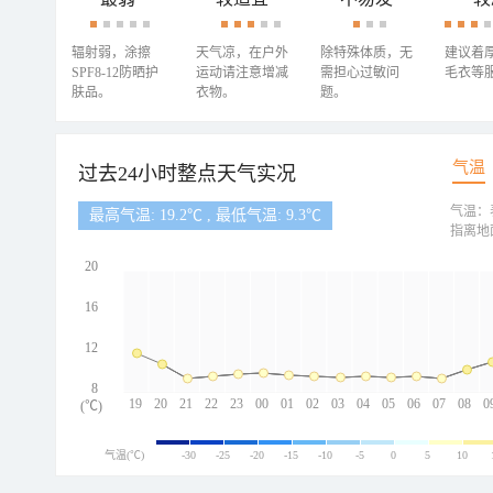
辐射弱，涂擦
天气凉，在户外
除特殊体质，无
建议着
SPF8-12防晒护
运动请注意增减
需担心过敏问
毛衣等
肤品。
衣物。
题。
气温
过去24小时整点天气实况
气温：
最高气温: 19.2℃ , 最低气温: 9.3℃
指离地
20
16
12
8
19
20
21
22
23
00
01
02
03
04
05
06
07
08
0
(℃)
气温(℃)
-30
-25
-20
-15
-10
-5
0
5
10