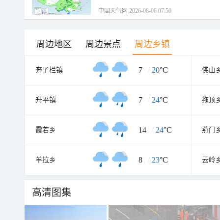
中国天气网 2026-08-06 07:50
周边地区
周边景点
周边乡镇
7
/
20
°C
奔子栏镇
佛山
7
/
24
°C
升平镇
拖顶
14
/
24
°C
霞若乡
燕门
8
/
23
°C
羊拉乡
云岭
高清图集