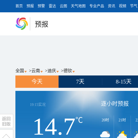
首页
预报
预警
雷达
云图
天气地图
专业产品
资讯
视频
节气
预报
全国
>
云南
>
迪庆
>
德钦
今天
7天
8-15天
逐小时预报
19:15
实况
14.7
℃
20时
21时
2