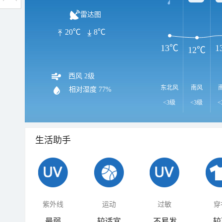
雷达图
20℃
8℃
13℃
1
12℃
西风 2级
东北风
南风
相对湿度
77%
<3级
<3级
<
生活助手
紫外线
运动
过敏
穿
最弱
较适宜
不易发
较