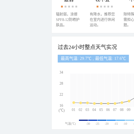
辐射弱，涂擦
有降水，推荐您
除特
SPF8-12防晒护
在室内进行休闲
需担
肤品。
运动。
题。
过去24小时整点天气实况
最高气温: 29.7℃ , 最低气温: 17.6℃
34
28
22
16
01
02
03
04
05
06
07
08
09
(℃)
气温(℃)
-30
-25
-20
-15
-10