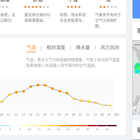
殊体质，无
建议穿长袖衬衫
有雨，雨水和泥
气象条件有利于
心过敏问
单裤等服装。
水会弄脏爱车。
空气污染物扩
散。
气温
相对湿度
降水量
风力风向
气温：表示大气冷热程度的物理量，气象上给出的气温是
指离地面1.5米高度上百叶箱中的空气温度。
(h)
10
11
12
13
14
15
16
17
18
19
20
21
22
23
00
01
-5
0
5
10
15
20
25
30
35
40
45
50