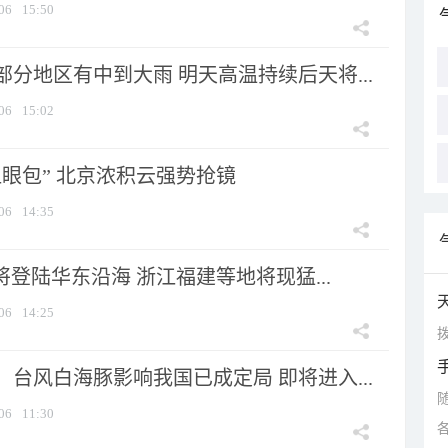
06
15:50
分地区有中到大雨 明天高温持续后天将...
06
15:02
显眼包” 北京浓积云强势抢镜
06
14:35
将登陆华东沿海 浙江福建等地将现猛...
06
14:25
拨
台风白海豚影响我国已成定局 即将进入...
06
11:30