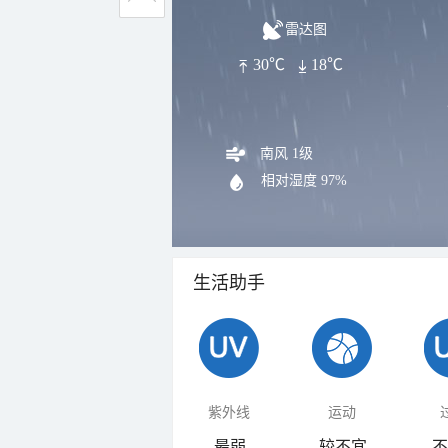
雷达图
30℃
18℃
南风 1级
相对湿度
97%
生活助手
紫外线
运动
最弱
较不宜
不