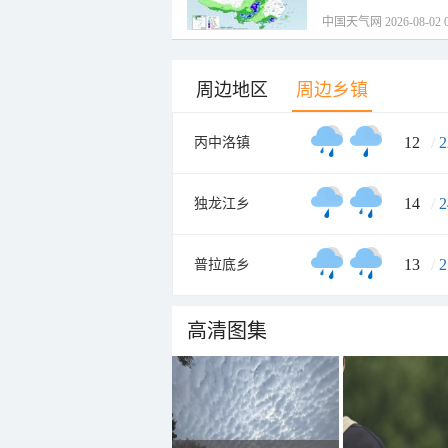
中国天气网 2026-08-02 0
周边地区
周边乡镇
12
/
2
丙中洛镇
14
/
2
独龙江乡
13
/
2
普拉底乡
高清图集