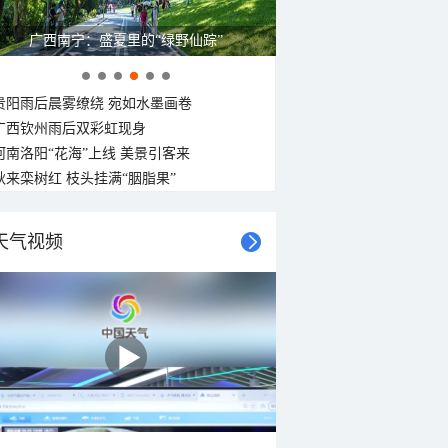
广西南宁：盛夏里的“绿野仙踪”
贵阳雨后晨雾缭绕 宛如水墨画卷
广西钦州雨后双彩虹现身
河南洛阳“花海”上线 美景引客来
秋来栾树红 枝头挂满“胭脂果”
天气视频