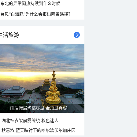
东北的异常闷热持续到什么时候
台风“白海豚”为什么会报出两条路径？
生活旅游
雨后峨眉沟壑尽显 金顶显真容
湖北神农架晨雾缭绕 秋色迷人
秋意浓 蓝天映衬下的哈尔滨伏尔加庄园