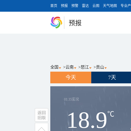
首页
预报
预警
雷达
云图
天气地图
专业产
预报
全国
>
云南
>
怒江
>
贡山
今天
7天
01:35
实况
18.9
℃