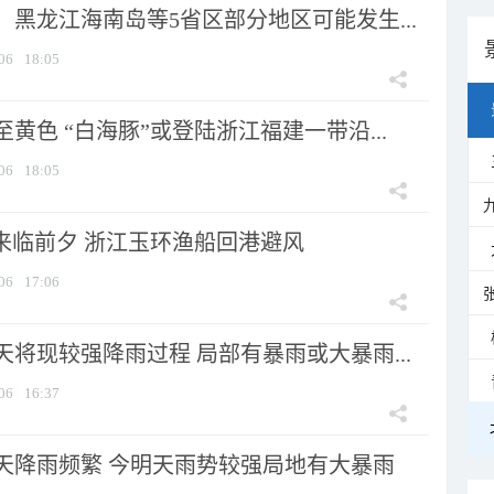
黑龙江海南岛等5省区部分地区可能发生...
06
18:05
黄色 “白海豚”或登陆浙江福建一带沿...
06
18:05
”来临前夕 浙江玉环渔船回港避风
06
17:06
将现较强降雨过程 局部有暴雨或大暴雨...
06
16:37
天降雨频繁 今明天雨势较强局地有大暴雨