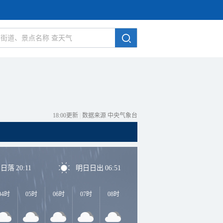
18:00更新
|
数据来源 中央气象台
日日落
20:11
明日日出
06:51
04时
05时
06时
07时
08时
09时
10时
11时
1