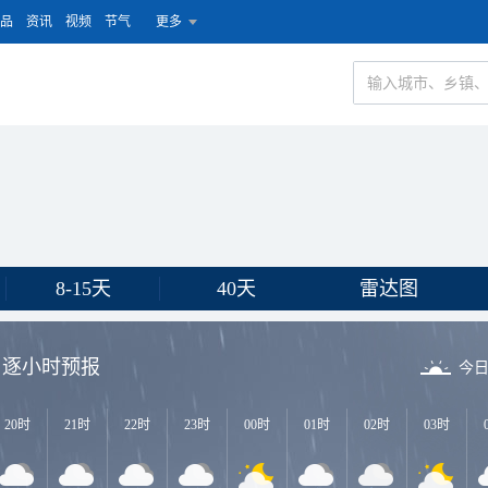
品
资讯
视频
节气
更多
8-15天
40天
雷达图
逐小时预报
今
20时
21时
22时
23时
00时
01时
02时
03时