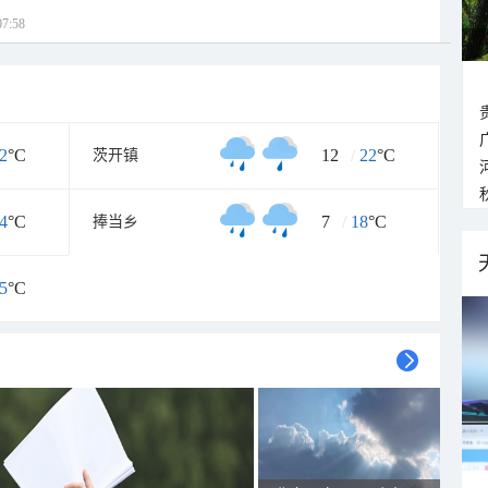
7:58
2
°C
12
/
22
°C
茨开镇
4
°C
7
/
18
°C
捧当乡
5
°C