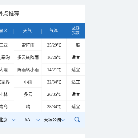
景点推荐
旅游
景区
天气
气温
指数
三亚
雷阵雨
25/29℃
一般
九寨沟
多云转阵雨
16/26℃
适宜
大理
阵雨转小雨
14/21℃
适宜
张家界
小雨
22/34℃
适宜
桂林
多云
26/35℃
适宜
青岛
晴
28/34℃
适宜
北京
5A
天坛公园