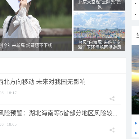
北京天空现“云隙光”景
象
台风“白海豚”来临前夕
创今年来新高 焖蒸感不下线
浙江玉环渔船回港避风
向西北方向移动 未来对我国无影响
06
18:17
险预警：湖北海南等5省部分地区风险较...
06
18:05