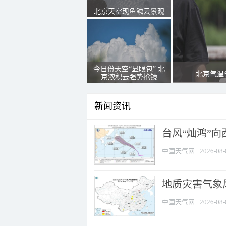
北京天空现鱼鳞云景观
今日份天空“显眼包” 北
北京气温
京浓积云强势抢镜
新闻资讯
台风“灿鸿”
中国天气网
2026-08-
地质灾害气象风
中国天气网
2026-08-