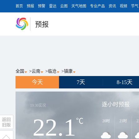
首页
预报
预警
雷达
云图
天气地图
专业产品
资讯
视频
节气
预报
全国
>
云南
>
临沧
>
镇康
今天
7天
8-15天
逐小时预报
19:30
实况
22.1
℃
20时
21时
2