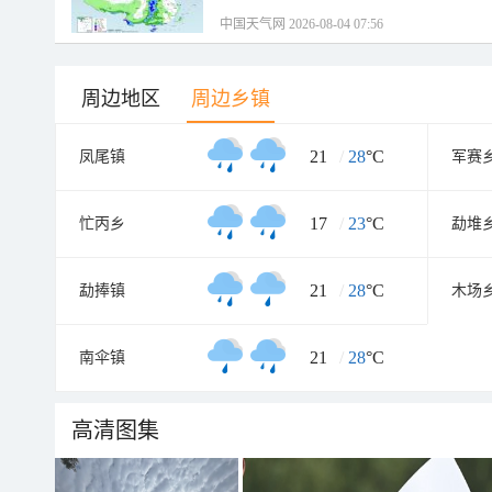
中国天气网 2026-08-04 07:56
周边地区
周边乡镇
21
/
28
°C
凤尾镇
军赛
17
/
23
°C
忙丙乡
勐堆
21
/
28
°C
勐捧镇
木场
21
/
28
°C
南伞镇
高清图集