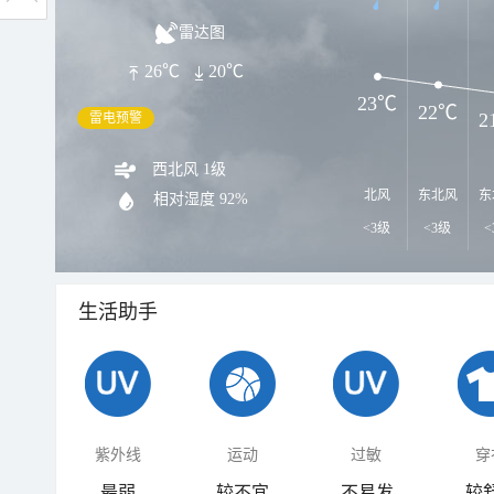
雷达图
26℃
20℃
23℃
22℃
2
雷电预警
西北风 1级
北风
东北风
东
相对湿度
92%
<3级
<3级
<
生活助手
紫外线
运动
过敏
穿
最弱
较不宜
不易发
较