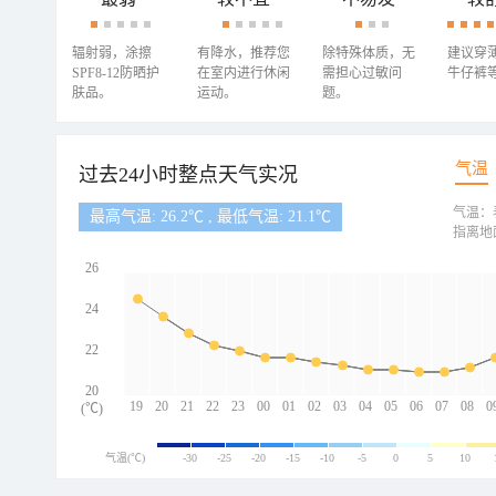
辐射弱，涂擦
有降水，推荐您
除特殊体质，无
建议穿
SPF8-12防晒护
在室内进行休闲
需担心过敏问
牛仔裤
肤品。
运动。
题。
气温
过去24小时整点天气实况
气温：
最高气温: 26.2℃ , 最低气温: 21.1℃
指离地
26
24
22
20
19
20
21
22
23
00
01
02
03
04
05
06
07
08
0
(℃)
气温(℃)
-30
-25
-20
-15
-10
-5
0
5
10