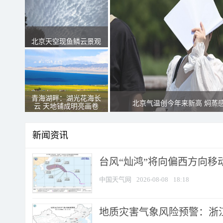
北京天空现鱼鳞云景观
青海湖畔：湖光花海长
北京气温创今年来新高 焖蒸
云 天地铺成明亮画卷
新闻资讯
台风“灿鸿”将向偏西方向移
中国天气网
2026-08-08
18:18
地质灾害气象风险预警：浙