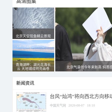
高清图集
北京天空现鱼鳞云景观
青海湖畔：湖光花海长
北京气温创今年来新高 焖蒸
云 天地铺成明亮画卷
新闻资讯
台风“灿鸿”将向西北方向移
中国天气网
2026-08-07
18:10