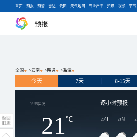
首页
预报
预警
雷达
云图
天气地图
专业产品
资讯
视频
节气
预报
全国
>
云南
>
昭通
>
盐津
今天
7天
8-15天
逐小时预报
03:55
实况
21
℃
20时
21时
2