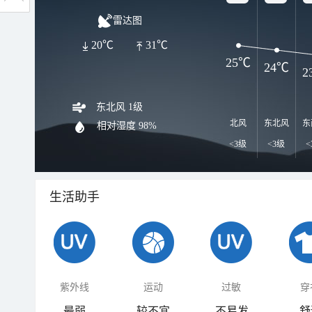
雷达图
20℃
31℃
25℃
24℃
2
东北风 1级
北风
东北风
东
相对湿度
98%
<3级
<3级
<
生活助手
紫外线
运动
过敏
穿
最弱
较不宜
不易发
舒