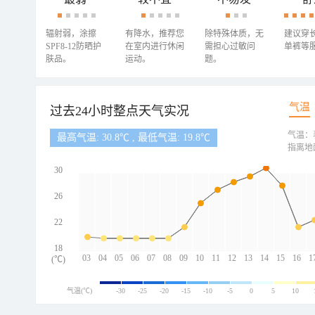
辐射弱，涂擦
有降水，推荐您
除特殊体质，无
建议穿
SPF8-12防晒护
在室内进行休闲
需担心过敏问
单裤等
肤品。
运动。
题。
气温
过去24小时整点天气实况
气温：
最高气温: 30.8℃ , 最低气温: 19.8℃
指离地
30
26
22
18
03
04
05
06
07
08
09
10
11
12
13
14
15
16
1
(℃)
气温(℃)
-30
-25
-20
-15
-10
-5
0
5
10