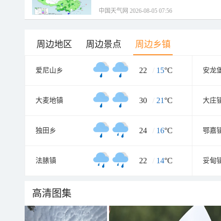
中国天气网 2026-08-05 07:56
周边地区
周边景点
周边乡镇
22
/
15
°C
爱尼山乡
安龙
30
/
21
°C
大麦地镇
大庄
24
/
16
°C
独田乡
鄂嘉
22
/
14
°C
法脿镇
妥甸
高清图集