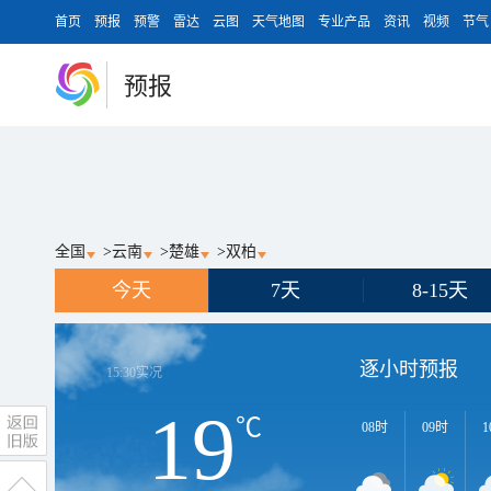
首页
预报
预警
雷达
云图
天气地图
专业产品
资讯
视频
节气
预报
全国
>
云南
>
楚雄
>
双柏
今天
7天
8-15天
逐小时预报
15:30
实况
19
℃
08时
09时
1