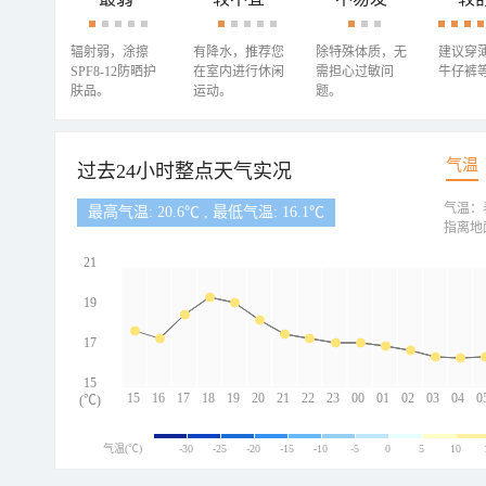
辐射弱，涂擦
有降水，推荐您
除特殊体质，无
建议穿
SPF8-12防晒护
在室内进行休闲
需担心过敏问
牛仔裤
肤品。
运动。
题。
气温
过去24小时整点天气实况
气温：
最高气温: 20.6℃ , 最低气温: 16.1℃
指离地
21
19
17
15
15
16
17
18
19
20
21
22
23
00
01
02
03
04
0
(℃)
气温(℃)
-30
-25
-20
-15
-10
-5
0
5
10