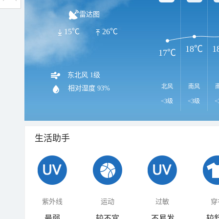
雷达图
15℃
26℃
18℃
1
17℃
东北风 1级
北风
南风
相对湿度
93%
<3级
<3级
<
生活助手
紫外线
运动
过敏
穿
最弱
较不宜
不易发
较