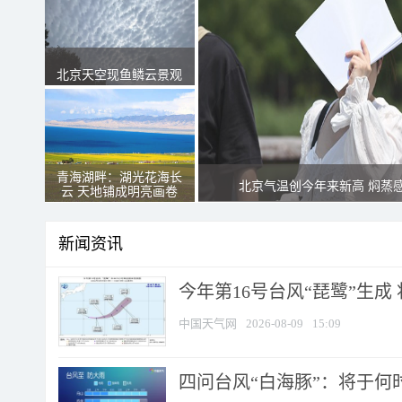
北京天空现鱼鳞云景观
青海湖畔：湖光花海长
北京气温创今年来新高 焖蒸
云 天地铺成明亮画卷
新闻资讯
今年第16号台风“琵鹭”生成 
中国天气网
2026-08-09
15:09
四问台风“白海豚”：将于何时