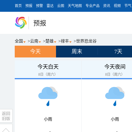
首页
预报
预警
雷达
云图
天气地图
专业产品
资讯
视频
节气
预报
全国
>
云南
>
楚雄
>
禄丰
>
世界恐龙谷
今天
周末
7天
今天白天
今天夜间
8日（周六）
8日（周六）
小雨
小雨