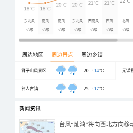
22°C
21°C
21°C
20°C
20°C
18°C
18°C
东北风
南风
南风
东北风
西南风
西风
北风
<3级
<3级
<3级
<3级
<3级
<3级
<3级
周边地区
周边景点
周边乡镇
20
/
14
°C
狮子山风景区
25
/
17
°C
彝人古镇
新闻资讯
台风“灿鸿”将向西北方向移