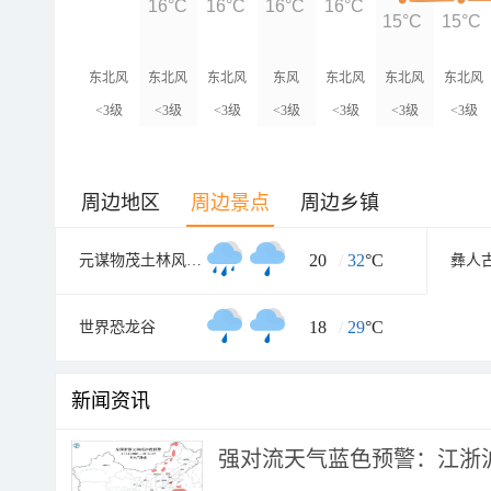
16°C
16°C
16°C
16°C
15°C
15°C
东北风
东北风
东北风
东风
东北风
东北风
东北风
<3级
<3级
<3级
<3级
<3级
<3级
<3级
周边地区
周边景点
周边乡镇
20
/
32
°C
元谋物茂土林风景区
彝人
18
/
29
°C
世界恐龙谷
新闻资讯
强对流天气蓝色预警：江浙沪等