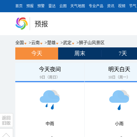
首页
预报
预警
雷达
云图
天气地图
专业产品
资讯
视频
节气
预报
全国
>
云南
>
楚雄
>
武定
>
狮子山风景区
今天
周末
7天
今天夜间
明天白天
9日（周日）
10日（周一）
中雨
小雨