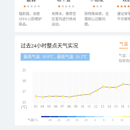
辐射弱，涂擦
有降水，推荐您
除特殊体质，无
建议穿
SPF8-12防晒护
在室内进行休闲
需担心过敏问
牛仔裤
肤品。
运动。
题。
气温
过去24小时整点天气实况
气温：
最高气温: 18.8℃ , 最低气温: 16.2℃
指离地
21
19
17
15
03
04
05
06
07
08
09
10
11
12
13
14
15
16
1
(℃)
气温(℃)
-30
-25
-20
-15
-10
-5
0
5
10