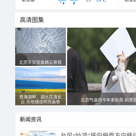
高清图集
北京天空现鱼鳞云景观
青海湖畔：湖光花海长
北京气温创今年来新高 焖蒸
云 天地铺成明亮画卷
新闻资讯
台风“灿鸿”将向偏西方向移