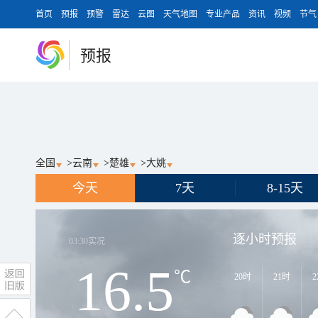
首页
预报
预警
雷达
云图
天气地图
专业产品
资讯
视频
节气
预报
全国
>
云南
>
楚雄
>
大姚
今天
7天
8-15天
逐小时预报
03:30
实况
16.5
℃
20时
21时
2