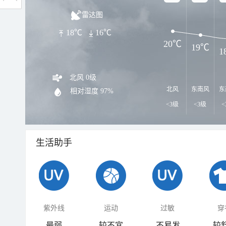
雷达图
18℃
16℃
20℃
19℃
1
北风 0级
北风
东南风
东
相对湿度
97%
<3级
<3级
<
生活助手
紫外线
运动
过敏
穿
最弱
较不宜
不易发
较