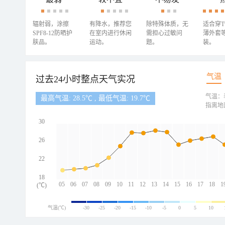
辐射弱，涂擦
有降水，推荐您
除特殊体质，无
适合穿
SPF8-12防晒护
在室内进行休闲
需担心过敏问
薄外套
肤品。
运动。
题。
装。
气温
过去24小时整点天气实况
气温：
最高气温: 28.5℃ , 最低气温: 19.7℃
指离地
30
26
22
18
05
06
07
08
09
10
11
12
13
14
15
16
17
18
1
(℃)
气温(℃)
-30
-25
-20
-15
-10
-5
0
5
10