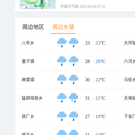
中国天气网 2026-08-04 07:56
周边地区
周边乡镇
33
/
23
°C
八布乡
大坪
28
/
20
°C
董干镇
六河
30
/
22
°C
麻栗镇
马街
31
/
21
°C
猛硐瑶族乡
天保
27
/
19
°C
铁厂乡
下金
31
/
22
°C
杨万乡