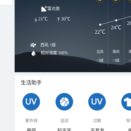
雷达图
21℃
30℃
2
24℃
22℃
西风 1级
北风
南风
相对湿度
100%
<3级
<3级
<
生活助手
紫外线
运动
过敏
穿
最弱
较不宜
不易发