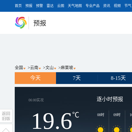
首页
预报
预警
雷达
云图
天气地图
专业产品
资讯
视频
节气
预报
全国
>
云南
>
文山
>
麻栗坡
今天
7天
8-15天
逐小时预报
06:00
实况
19.6
℃
08时
09时
1