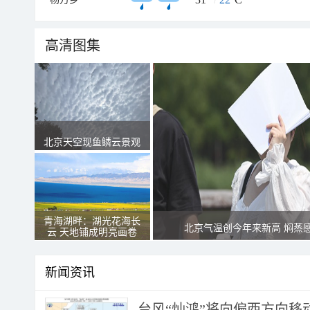
高清图集
北京天空现鱼鳞云景观
青海湖畔：湖光花海长
北京气温创今年来新高 焖蒸
云 天地铺成明亮画卷
新闻资讯
台风“灿鸿”将向偏西方向移