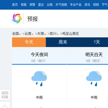
首页
预报
预警
雷达
云图
天气地图
专业产品
资讯
视频
节气
预报
全国
>
云南
>
大理
>
宾川
>
鸡足山景区
今天
周末
7天
今天夜间
明天白天
8日（周六）
9日（周日）
中雨
中雨