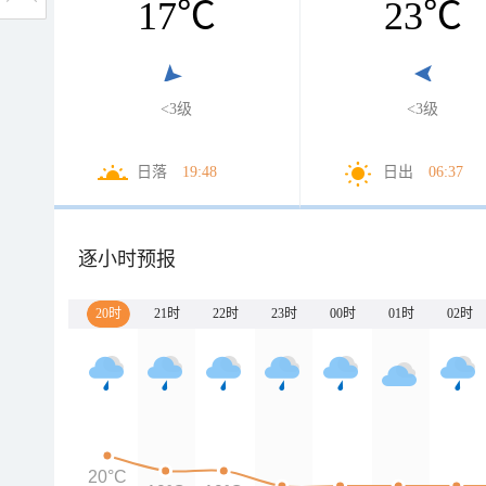
17
℃
23
℃
<3级
<3级
日落
19:48
日出
06:37
逐小时预报
20时
21时
22时
23时
00时
01时
02时
20°C