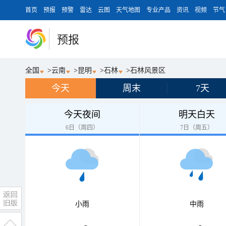
首页
预报
预警
雷达
云图
天气地图
专业产品
资讯
视频
节气
预报
全国
>
云南
>
昆明
>
石林
>
石林风景区
今天
周末
7天
今天夜间
明天白天
6日（周四）
7日（周五）
小雨
中雨