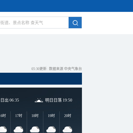
05:30更新
|
数据来源 中央气象台
日日出
06:35
明日日落
19:50
16时
17时
18时
19时
20时
21时
22时
23时
0