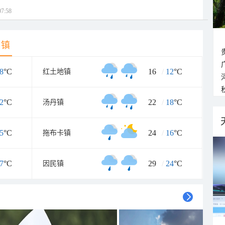
7:58
乡镇
8
°C
16
/
12
°C
红土地镇
2
°C
22
/
18
°C
汤丹镇
5
°C
24
/
16
°C
拖布卡镇
7
°C
29
/
24
°C
因民镇