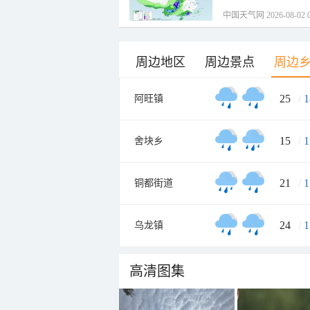
中国天气网 2026-08-02 0
周边地区
周边景点
周边
25
/
1
阿旺镇
15
/
1
舍块乡
21
/
1
铜都街道
24
/
1
乌龙镇
高清图集