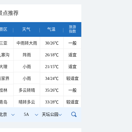
景点推荐
旅游
景区
天气
气温
指数
三亚
中雨转大雨
30/26℃
一般
九寨沟
阵雨
26/18℃
适宜
大理
小雨
21/15℃
适宜
张家界
小雨
34/24℃
较适宜
桂林
多云转晴
35/26℃
一般
青岛
晴转多云
33/28℃
较适宜
北京
5A
天坛公园