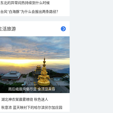
东北的异常闷热持续到什么时候
台风“白海豚”为什么会报出两条路径？
生活旅游
山水扇面：秋红点缀颐和园西堤
湖北神农架晨雾缭绕 秋色迷人
秋意浓 蓝天映衬下的哈尔滨伏尔加庄园