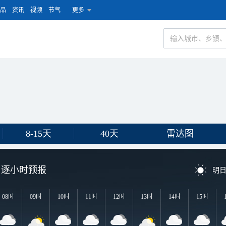
品
资讯
视频
节气
更多
8-15天
40天
雷达图
逐小时预报
明
08时
09时
10时
11时
12时
13时
14时
15时