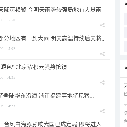
天降雨频繁 今明天雨势较强局地有大暴雨
06
15:50
分地区有中到大雨 明天高温持续后天将...
06
15:02
显眼包” 北京浓积云强势抢镜
06
14:35
拨
将登陆华东沿海 浙江福建等地将现猛...
06
14:25
台风白海豚影响我国已成定局 即将进入...