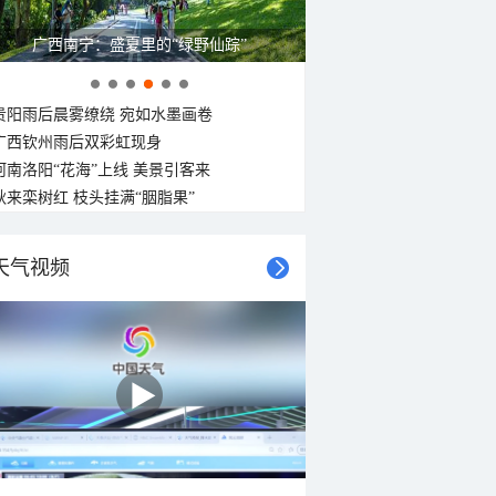
呼伦贝尔草原 藏着最治愈的蓝天白云
贵阳雨后晨雾缭绕 宛如水墨画卷
广西钦州雨后双彩虹现身
河南洛阳“花海”上线 美景引客来
秋来栾树红 枝头挂满“胭脂果”
天气视频