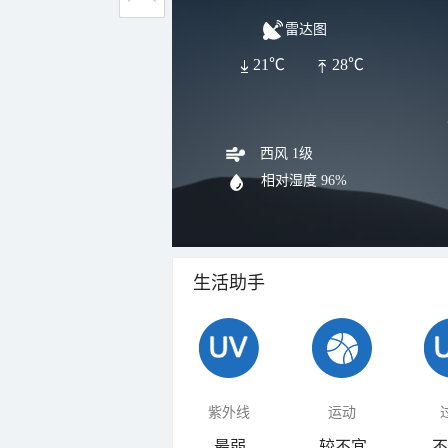
雷达图
21℃
28℃
西风 1级
相对湿度
96%
生活助手
紫外线
运动
最弱
较不宜
不