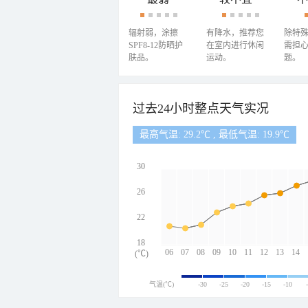
辐射弱，涂擦
有降水，推荐您
除特
SPF8-12防晒护
在室内进行休闲
需担
肤品。
运动。
题。
过去24小时整点天气实况
最高气温: 29.2℃ , 最低气温: 19.9℃
30
26
22
18
06
07
08
09
10
11
12
13
14
(℃)
气温(℃)
-30
-25
-20
-15
-10