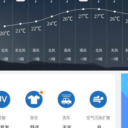
27℃
27℃
26℃
26℃
24℃
22℃
21℃
20℃
北风
东北风
南风
北风
南风
南风
北风
东风
<3级
<3级
<3级
<3级
<3级
<3级
<3级
<3级
过敏
穿衣
洗车
空气污染扩散
易发
舒适
不宜
良