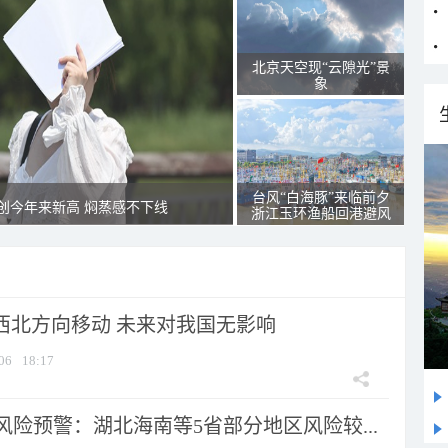
北京天空现“云隙光”景
象
台风“白海豚”来临前夕
创今年来新高 焖蒸感不下线
浙江玉环渔船回港避风
向西北方向移动 未来对我国无影响
06
18:17
险预警：湖北海南等5省部分地区风险较...