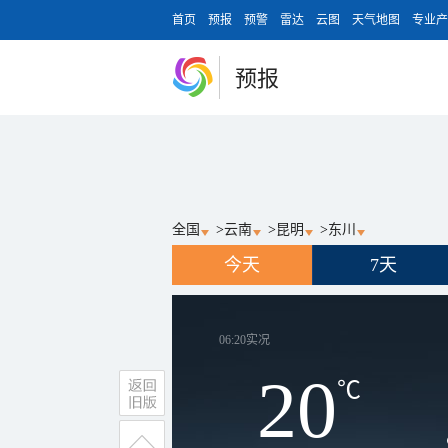
首页
预报
预警
雷达
云图
天气地图
专业产
预报
全国
>
云南
>
昆明
>
东川
今天
7天
06:20
实况
20
℃