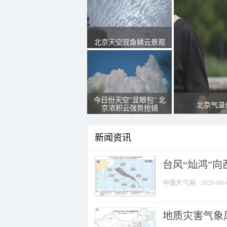
北京天空现鱼鳞云景观
今日份天空“显眼包” 北
北京气温
京浓积云强势抢镜
新闻资讯
台风“灿鸿”
中国天气网
2026-08-
地质灾害气象风