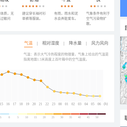
殊体质，无
建议穿长袖衬衫
有雨，雨水和泥
气象条件有利于
心过敏问
单裤等服装。
水会弄脏爱车。
空气污染物扩
散。
气温
相对湿度
降水量
风力风向
气温：表示大气冷热程度的物理量，气象上给出的气温是
指离地面1.5米高度上百叶箱中的空气温度。
(h)
15
16
17
18
19
20
21
22
23
00
01
02
03
04
05
06
-5
0
5
10
15
20
25
30
35
40
45
50