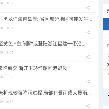
06
18:05
黑龙江海南岛等5省区部分地区可能发生...
06
18:05
黄色 “白海豚”或登陆浙江福建一带沿...
06
18:05
”来临前夕 浙江玉环渔船回港避风
06
17:06
将现较强降雨过程 局部有暴雨或大暴雨...
06
16:37