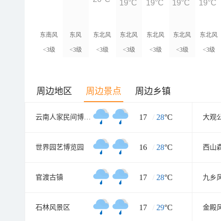
19°C
19°C
19°C
19°C
东南风
东风
东北风
东北风
东北风
东北风
东北风
<3级
<3级
<3级
<3级
<3级
<3级
<3级
周边地区
周边景点
周边乡镇
17
/
28
°C
云南人家民间博物馆
大观
16
/
28
°C
世界园艺博览园
西山
17
/
28
°C
官渡古镇
九乡
17
/
29
°C
石林风景区
金殿