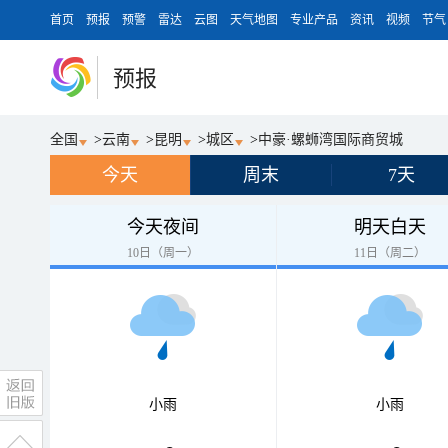
首页
预报
预警
雷达
云图
天气地图
专业产品
资讯
视频
节气
预报
全国
>
云南
>
昆明
>
城区
>
中豪·螺蛳湾国际商贸城
今天
周末
7天
今天夜间
明天白天
10日（周一）
11日（周二）
小雨
小雨