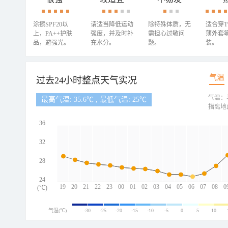
涂擦SPF20以
请适当降低运动
除特殊体质，无
适合穿
上，PA++护肤
强度，并及时补
需担心过敏问
薄外套
品，避强光。
充水分。
题。
装。
气温
过去24小时整点天气实况
气温：
最高气温: 35.6℃ , 最低气温: 25℃
指离地
36
32
28
24
19
20
21
22
23
00
01
02
03
04
05
06
07
08
0
(℃)
气温(℃)
-30
-25
-20
-15
-10
-5
0
5
10