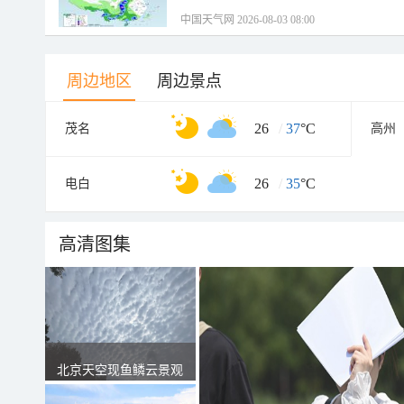
中国天气网 2026-08-03 08:00
周边地区
周边景点
26
/
37
°C
茂名
高州
26
/
35
°C
电白
高清图集
北京天空现鱼鳞云景观