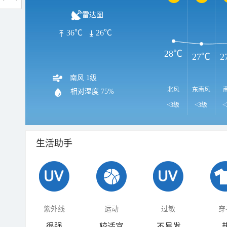
雷达图
36℃
26℃
28℃
27℃
2
南风 1级
北风
东南风
相对湿度
75%
<3级
<3级
<
生活助手
紫外线
运动
过敏
穿
很强
较适宜
不易发