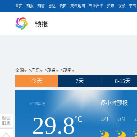
首页
预报
预警
雷达
云图
天气地图
专业产品
资讯
视频
节气
预报
全国
>
广东
>
茂名
>
茂南
今天
7天
8-15天
逐小时预报
19:35
实况
29.8
℃
20时
21时
2