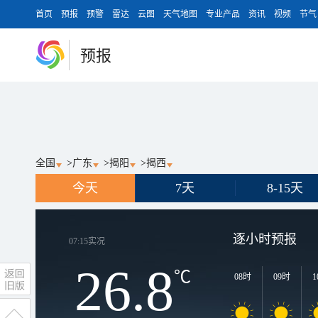
首页
预报
预警
雷达
云图
天气地图
专业产品
资讯
视频
节气
预报
全国
>
广东
>
揭阳
>
揭西
今天
7天
8-15天
逐小时预报
07:15
实况
26.8
℃
08时
09时
1