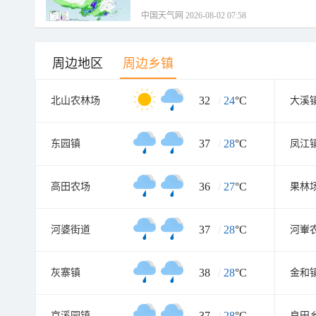
中国天气网 2026-08-02 07:58
周边地区
周边乡镇
32
/
24
°C
北山农林场
大溪
37
/
28
°C
东园镇
凤江
36
/
27
°C
高田农场
果林
37
/
28
°C
河婆街道
河輋
38
/
28
°C
灰寨镇
金和
37
/
28
°C
京溪园镇
良田