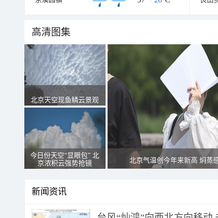
高清图集
北京天空现鱼鳞云景观
今日份天空“显眼包” 北
北京气温创今年来新高 焖蒸
京浓积云强势抢镜
新闻资讯
台风“灿鸿”向西北方向移动