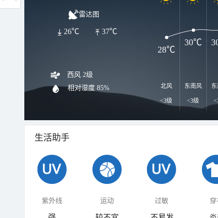
雷达图
26℃
37℃
30℃
3
28℃
西风 2级
北风
东南风
东
相对湿度
85%
<3级
<3级
<
生活助手
紫外线
运动
过敏
穿
强
较不宜
不易发
炎