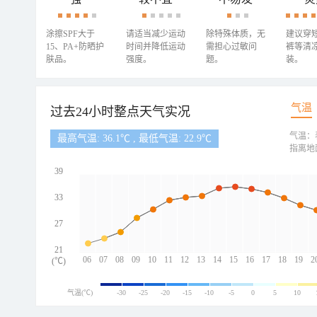
涂擦SPF大于
请适当减少运动
除特殊体质，无
建议穿
15、PA+防晒护
时间并降低运动
需担心过敏问
裤等清
肤品。
强度。
题。
装。
气温
过去24小时整点天气实况
气温：
最高气温: 36.1℃ , 最低气温: 22.9℃
指离地
39
33
27
21
06
07
08
09
10
11
12
13
14
15
16
17
18
19
2
(℃)
气温(℃)
-30
-25
-20
-15
-10
-5
0
5
10