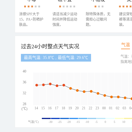
涂擦SPF大于
请适当减少运动
除特殊体质，无
建议穿
15、PA+防晒护
时间并降低运动
需担心过敏问
裤等清
肤品。
强度。
题。
装。
气温
过去24小时整点天气实况
气温：
最高气温: 35.8℃ , 最低气温: 29.6℃
指离地
40
36
32
28
14
15
16
17
18
19
20
21
22
23
00
01
02
03
0
(℃)
气温(℃)
-30
-25
-20
-15
-10
-5
0
5
10