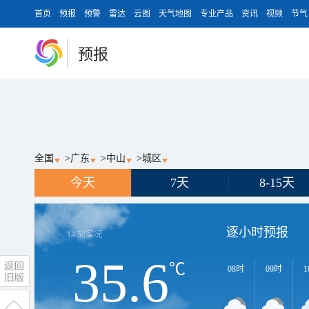
首页
预报
预警
雷达
云图
天气地图
专业产品
资讯
视频
节气
预报
全国
>
广东
>
中山
>
城区
今天
7天
8-15天
逐小时预报
14:50
实况
35.6
℃
08时
09时
1