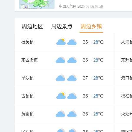
中国天气网 2026-08-06 07:50
周边地区
周边景点
周边乡镇
35
/
28
°C
板芙镇
大涌
36
/
28
°C
东区街道
东升
37
/
28
°C
阜沙镇
港口
36
/
28
°C
古镇镇
横栏
36
/
28
°C
黄圃镇
火炬
36
/
28
°C
民众镇
南区