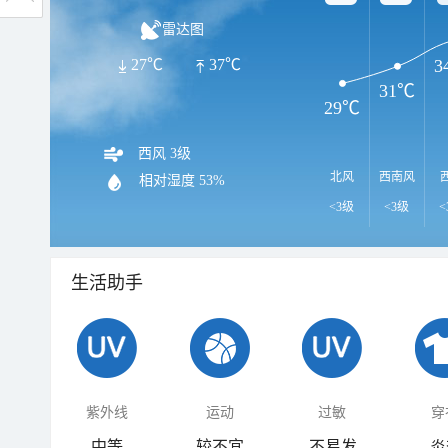
雷达图
3
27℃
37℃
31℃
29℃
西风 3级
北风
西南风
相对湿度
53%
<3级
<3级
<
生活助手
紫外线
运动
过敏
穿
中等
较不宜
不易发
炎