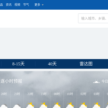
品
资讯
视频
节气
更多
8-15天
40天
雷达图
逐小时预报
今
20时
21时
22时
23时
00时
01时
02时
03时