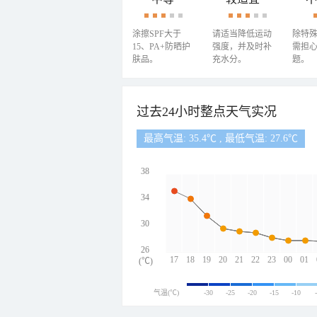
涂擦SPF大于
请适当降低运动
除特
15、PA+防晒护
强度，并及时补
需担
肤品。
充水分。
题。
过去24小时整点天气实况
最高气温: 35.4℃ , 最低气温: 27.6℃
38
34
30
26
17
18
19
20
21
22
23
00
01
(℃)
气温(℃)
-30
-25
-20
-15
-10