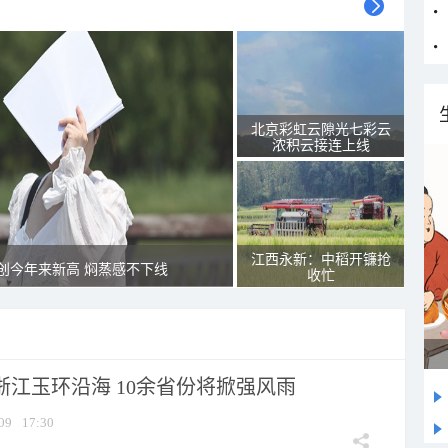
北京彩虹云隙光七彩云
浓积云接连上线
江西永新：中稻开镰抢
创今年来新高 焖蒸感不下线
收忙
浙江玉环沿海 10余省份将掀强风雨
09
17:30