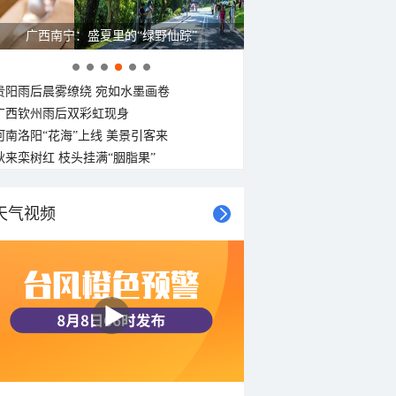
广西南宁：盛夏里的“绿野仙踪”
贵阳雨后晨雾缭绕 宛如水墨画卷
广西钦州雨后双彩虹现身
河南洛阳“花海”上线 美景引客来
秋来栾树红 枝头挂满“胭脂果”
天气视频