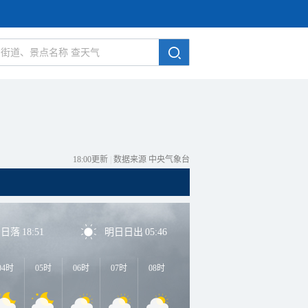
18:00更新
|
数据来源 中央气象台
日日落
18:51
明日日出
05:46
04时
05时
06时
07时
08时
09时
10时
11时
1