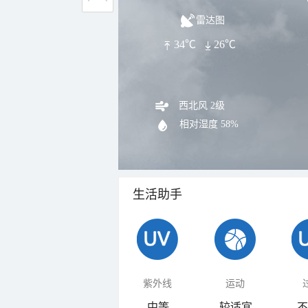
雷达图
34℃
26℃
西北风 2级
相对湿度
58%
生活助手
紫外线
运动
中等
较适宜
不