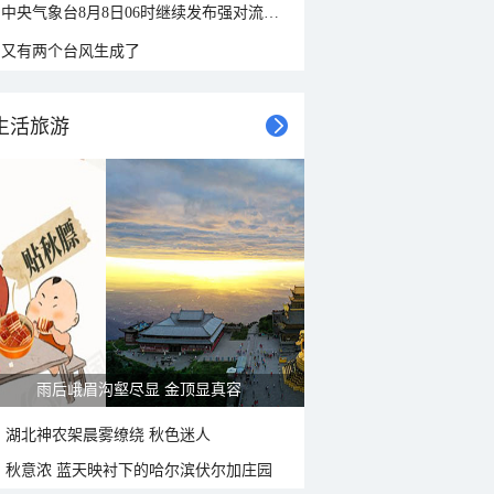
中央气象台8月8日06时继续发布强对流天气蓝色预警
又有两个台风生成了
生活旅游
雨后峨眉沟壑尽显 金顶显真容
湖北神农架晨雾缭绕 秋色迷人
秋意浓 蓝天映衬下的哈尔滨伏尔加庄园