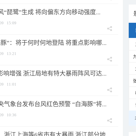
风“琵鹭”生成 将向偏东方向移动强度...
09
15:09
豚”：将于何时何地登陆 将重点影响哪...
09
13:21
影响增强 浙江局地有特大暴雨阵风可达...
09
11:01
气象台发布台风红色预警 “白海豚”将...
09
10:36
浙江上海等6省市有大暴雨 浙江部分地...