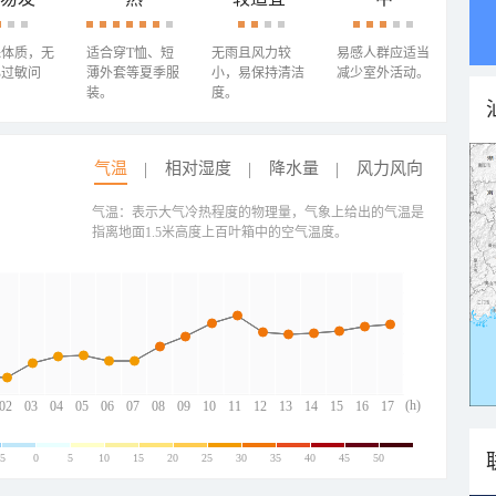
殊体质，无
适合穿T恤、短
无雨且风力较
易感人群应适当
心过敏问
薄外套等夏季服
小，易保持清洁
减少室外活动。
装。
度。
气温
相对湿度
降水量
风力风向
气温：表示大气冷热程度的物理量，气象上给出的气温是
指离地面1.5米高度上百叶箱中的空气温度。
(h)
02
03
04
05
06
07
08
09
10
11
12
13
14
15
16
17
-5
0
5
10
15
20
25
30
35
40
45
50