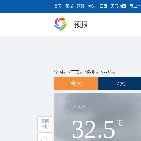
首页
预报
预警
雷达
云图
天气地图
专业产
预报
全国
>
广东
>
潮州
>
湘桥
今天
7天
18:00
实况
32.5
℃