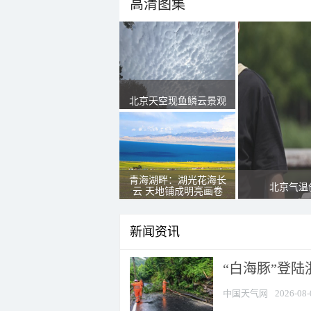
高清图集
北京天空现鱼鳞云景观
青海湖畔：湖光花海长
北京气温
云 天地铺成明亮画卷
新闻资讯
“白海豚”登陆
中国天气网
2026-08-