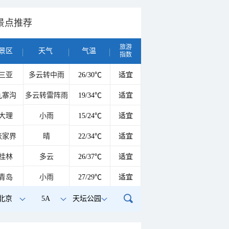
景点推荐
旅游
景区
天气
气温
指数
三亚
多云转中雨
26/30℃
适宜
九寨沟
多云转雷阵雨
19/34℃
适宜
大理
小雨
15/24℃
适宜
张家界
晴
22/34℃
适宜
桂林
多云
26/37℃
适宜
青岛
小雨
27/29℃
适宜
北京
5A
天坛公园