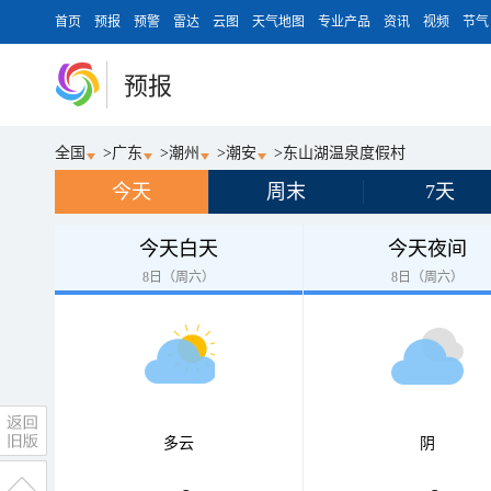
首页
预报
预警
雷达
云图
天气地图
专业产品
资讯
视频
节气
预报
全国
>
广东
>
潮州
>
潮安
>
东山湖温泉度假村
今天
周末
7天
今天白天
今天夜间
8日（周六）
8日（周六）
多云
阴