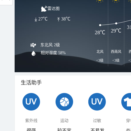
雷达图
27℃
38℃
3
29℃
28℃
东北风 2级
北风
西南风
相对湿度
58%
<3级
<3级
<
生活助手
紫外线
运动
过敏
穿
很强
较不宜
不易发
炎