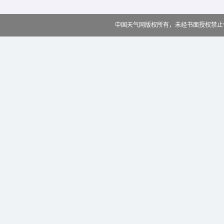
中国天气网版权所有，未经书面授权禁止使用 